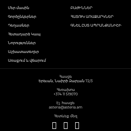
Մեր մասին
ԲԱԺԻՆՆԵՐ
Toothpaste
Սփրեյ
Գլխարկ
Գործընկերներ
ՀԱՏՈՒԿ ԱՌԱՋԱՐԿՆԵՐ
Ալերգիայի դեմ և Ասթմայի բուժում
Դեղատներ
ԳՆԵԼ ԸՍՏ ԱՊՐԱՆՔԱՆԻՇԻ
Toothbrushes
Sets
Աքսեսուարներ
Հետադարձ Կապ
Հակասնկային միջոցներ
Նորություններ
Բոլորը
Antiemetic
Աշխատատեղեր
Հակախոլիսթերինային դեղամիջոցներ
Առաքում և վճարում
Intimate Care
Հակահազային միջոցներ
Հասցե
Երեւան, Նաիրի Զարյան 72/3
Glucometer
Հեռախոս
Ականջի կաթիլներ
+374 11 519070
Էլ. հասցե
Pads
asteria@asteria.am
Քթի հիգիենա և բուժում
Հետևեք մեզ
Mechanical
Վիտամիներ և կենսակտիվ հավելումներ