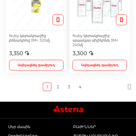
Nuby կերակրաշիշ
Nuby կերակրաշիշ
բռնակրով 0M+ 320մլ
ապակյա սիլիկոնե 3M+
240մլ
3,350 ֏
3,300 ֏
Ավելացնել զամբյուղ
Ավելացնել զամբյուղ
1
2
3
4
Մեր մասին
ԲԱԺԻՆՆԵՐ
Գործընկերներ
ՀԱՏՈՒԿ ԱՌԱՋԱՐԿՆԵՐ