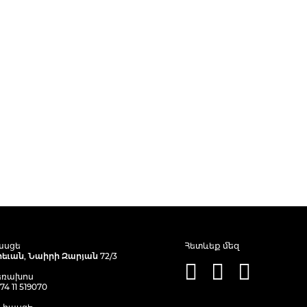
ասցե
Հետևեք մեզ
րեւան, Նաիրի Զարյան 72/3
եռախոս
74 11 519070