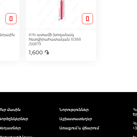
նդային
KIN ատամի խոզանակ
հետվիրահատական 15388
/56879
1,600 ֏
ւղ
Ավելացնել զամբյուղ
Մեր մասին
Նորություններ
Հ
Ե
Գործընկերներ
Աշխատատեղեր
Հ
Դեղատներ
Առաքում և վճարում
+3