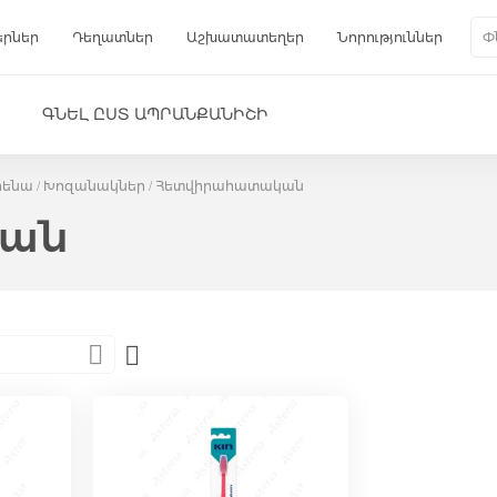
երներ
Դեղատներ
Աշխատատեղեր
Նորություններ
Գա
Փնտ
ԳՆԵԼ ԸՍՏ ԱՊՐԱՆՔԱՆԻՇԻ
իենա
Խոզանակներ
Հետվիրահատական
կան
Set
Descending
Direction