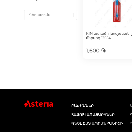
KIN ատամի խոզանակ լ
մերսող 12554
1,600 ֏
Ավելացնել զամբյո
ԲԱԺԻՆՆԵՐ
ՀԱՏՈՒԿ ԱՌԱՋԱՐԿՆԵՐ
ԳՆԵԼ ԸՍՏ ԱՊՐԱՆՔԱՆԻՇԻ