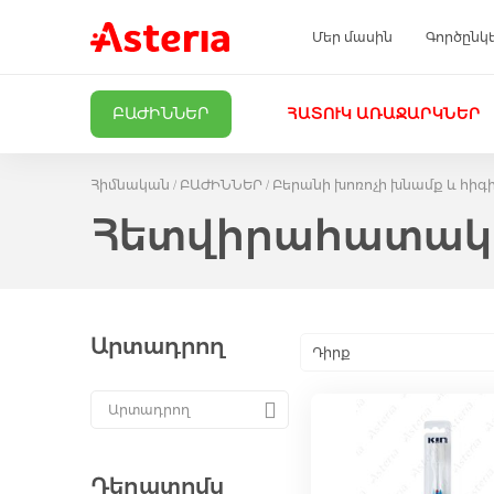
Մեր մասին
Գործընկ
ԲԱԺԻՆՆԵՐ
ՀԱՏՈՒԿ ԱՌԱՋԱՐԿՆԵՐ
Հիմնական
ԲԱԺԻՆՆԵՐ
Բերանի խոռոչի խնամք և հիգ
Հետվիրահատա
Արտադրող
Դիրք
Դեղատոմս