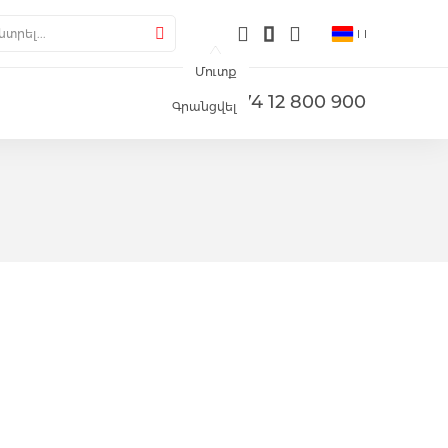
լերիա
րել
Փնտրել
Մուտք
+374 12 800 900
Գրանցվել