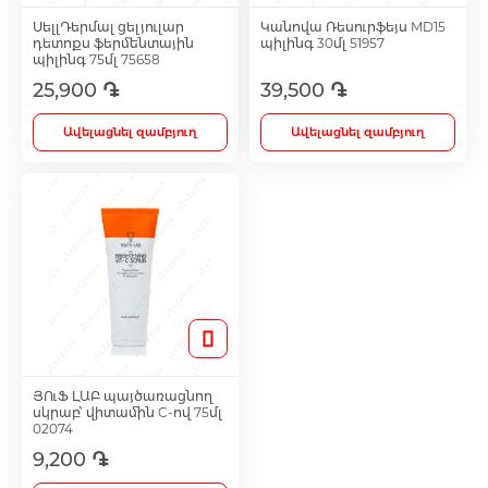
ՍելլԴերմալ ցելյուլար
Կանովա Ռեսուրֆեյս MD15
դետոքս ֆերմենտային
պիլինգ 30մլ 51957
Լեղամուղներ
պիլինգ 75մլ 75658
25,900 ֏
39,500 ֏
Իմունոստիմուլյատոր
Ավելացնել զամբյուղ
Ավելացնել զամբյուղ
Լյարդապաշտպան
Միզամուղներ
Իմունախթանիչներ
ՅՈւՖ ԼԱԲ պայծառացնող
Ողողման հեղուկներ և ցողիչներ
սկրաբ՝ վիտամին C-ով 75մլ
02074
9,200 ֏
Ակնեյի միջոցներ