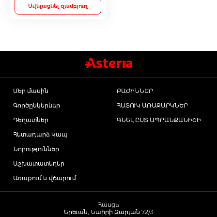
Ավելացնել զամբյուղ
Մետաբոլիկ դեղամիջոցներ
Հակաուռուցքային դեղամիջոցներ
Ճարպակալման միջոցներ
Մեր մասին
ԲԱԺԻՆՆԵՐ
Գործընկերներ
ՀԱՏՈՒԿ ԱՌԱՋԱՐԿՆԵՐ
Պոտենցիայի բարձրացման համար
Դեղատներ
ԳՆԵԼ ԸՍՏ ԱՊՐԱՆՔԱՆԻՇԻ
Հետադարձ Կապ
Դեղաբույսեր և թուրմեր
Նորություններ
Աշխատատեղեր
Աճառային նյութափոխանակության ուղղի
Առաքում և վճարում
քսուկներ և սրվակներ
Հասցե
Երեւան, Նաիրի Զարյան 72/3
Կանանց համար