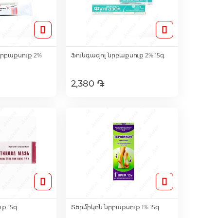
րբաքսուք 2%
Ֆունգազոլ նրբաքսուք 2% 15գ
2,380 ֏
լ զամբյուղ
Ավելացնել զամբյուղ
ք 15գ
Տերմիկոն նրբաքսուք 1% 15գ