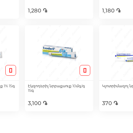
1,280 ֏
1,180 ֏
ւղ
Ավելացնել զամբյուղ
Ավելացնե
 1% 15գ
Էկզոդերիլ նրբաքսուք 10մգ/գ
Կլոտրիմազոլ նր
15գ
3,100 ֏
370 ֏
ւղ
Ավելացնել զամբյուղ
Ավելացնե