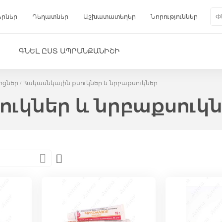
երներ
Դեղատներ
Աշխատատեղեր
Նորություններ
Գա
Փնտ
ԳՆԵԼ ԸՍՏ ԱՊՐԱՆՔԱՆԻՇԻ
ոցներ
Հակասնկային քսուկներ և նրբաքսուկներ
ուկներ և նրբաքսուկ
Set
Descending
Direction