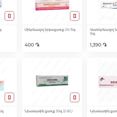
գ
Միկոնազոլ նրբաքսուք 2% 15գ
Կետոկոնազոլ ն
15գ
400 ֏
1,390 ֏
ւղ
Ավելացնել զամբյուղ
Ավելացնե
5գ
Նիստատին քսուք 30գ /2-8C/
Նիստատին քսու