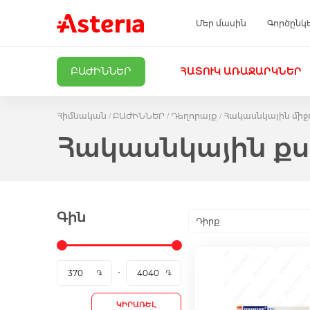
Մեր մասին
Գործընկ
ԲԱԺԻՆՆԵՐ
ՀԱՏՈՒԿ ԱՌԱՋԱՐԿՆԵՐ
Հիմնական
ԲԱԺԻՆՆԵՐ
Դեղորայք
Հակասնկային միջ
Հակասնկային քս
Գին
Դիրք
ԿԻՐԱՌԵԼ