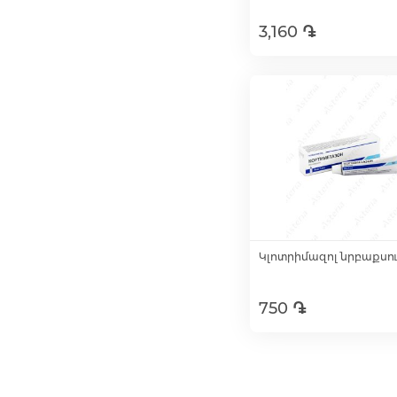
3,160 ֏
Ավելացնել զամբյո
Կլոտրիմազոլ նրբաքսուք
750 ֏
Ավելացնել զամբյո