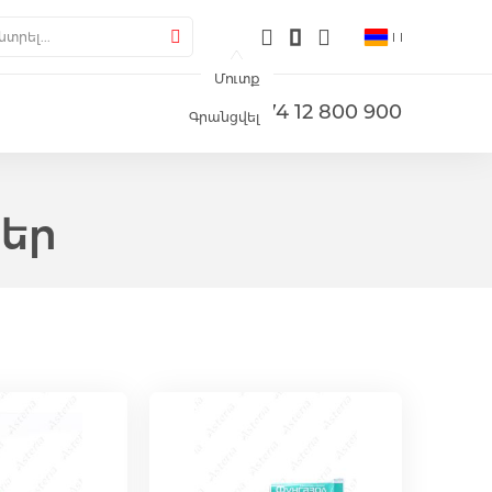
լերիա
րել
Փնտրել
Մուտք
+374 12 800 900
Գրանցվել
ներ