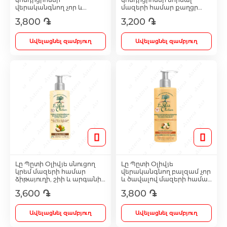
վերականգնող չոր և
մազերի համար քաղցր
գանգուր մազերի համար
նուշով և բրինձով 200մլ
3,800 ֏
3,200 ֏
մակադամիի և շիի յուղով
08432
Լեղամուղներ
200մլ 08524
Ավելացնել զամբյուղ
Ավելացնել զամբյուղ
Իմունոստիմուլյատոր
Լյարդապաշտպան
Միզամուղներ
Իմունախթանիչներ
Լը Պըտի Օլիվյե սնուցող
Լը Պըտի Օլիվյե
կրեմ մազերի համար
վերականգնող բալզամ չոր
ձիթայուղի, շիի և արգանի
և ծավալով մազերի համար
Ողողման հեղուկներ և ցողիչներ
յուղով 200մլ 08401
Մակադամիի և Շիի յուղով
3,600 ֏
3,800 ֏
200մլ 08548
Ավելացնել զամբյուղ
Ավելացնել զամբյուղ
Ակնեյի միջոցներ