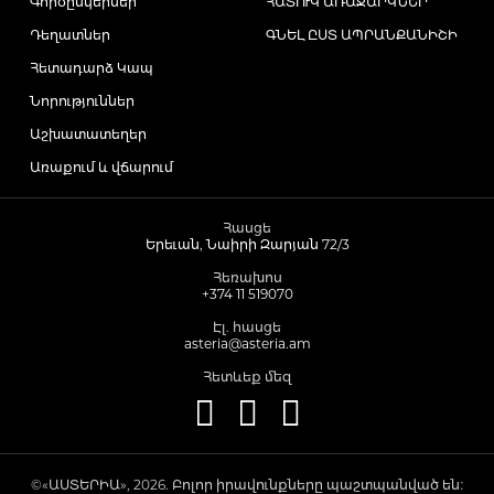
Գործընկերներ
ՀԱՏՈՒԿ ԱՌԱՋԱՐԿՆԵՐ
Դեղատներ
ԳՆԵԼ ԸՍՏ ԱՊՐԱՆՔԱՆԻՇԻ
Հետադարձ Կապ
Նորություններ
Աշխատատեղեր
Առաքում և վճարում
Հասցե
Երեւան, Նաիրի Զարյան 72/3
Հեռախոս
+374 11 519070
Էլ. հասցե
asteria@asteria.am
Հետևեք մեզ
©«ԱՍՏԵՐԻԱ», 2026. Բոլոր իրավունքները պաշտպանված են։