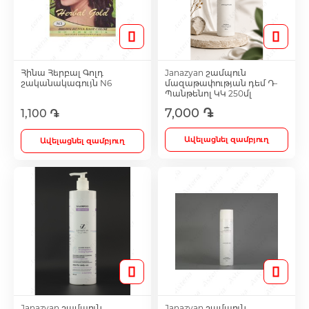
Մազերի աճեցման միջոցներ
Հինա Հերբալ Գոլդ
Janazyan շամպուն
շականակագույն N6
մազաթափության դեմ Դ-
Eye Drops
Պանթենոլ ԿԿ 250մլ
7,000 ֏
1,100 ֏
Anti-cholesterol Mediations
Ավելացնել զամբյուղ
Ավելացնել զամբյուղ
Vitamins
Diabetes Treatment Tablets
Vitamins for Children
Footh Care
Janazyan շամպուն
Janazyan շամպուն