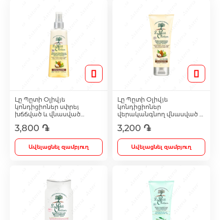
Աճառային նյութափոխանակության ուղղի
Eye Drops and Ointments
Յուղեր
Ամպուլ
Աճառային նյութափոխանակության ուղղի
Սպեղանիներ
Աղեստամոքսային համակարգ
Blood
Լոսյոն
Դիմահարդարման միջոցներ
Գրիպ, մրսածություն
Ձեռնոցներ և մատնոցներ
Միգրենի բուժում
Flu Cold Fever
Ոտքերի խնամք և բուժում
Պատչեր
Մարմնի խնամք
Ջեռակներ
Հակաբակտերիալ միջոցներ
Լը Պըտի Օլիվյե
Լը Պըտի Օլիվյե
կոնդիցիոներ սփրեյ
կոնդիցիոներ
խճճված և վնասված
վերականգնող վնասված և
Body Care
Փիլինգ և Սկրաբ
Յուղեր
Սփրեյեր
Аgainst callus plasters
մազերի համար ձիթայուղ,
չոր մազերի համար
Գլխուղեղի արյան շրջանառության բարել
3,800 ֏
3,200 ֏
արգանի և շիի յուղով 150մլ
ձիթայուղի, արգանի և շիի
08418
յուղով 200մլ 08395
Baby Care
Աքսեսուարներ
Սփրեյ
Բոլորը
Ծնկակալ
Ավելացնել զամբյուղ
Ավելացնել զամբյուղ
Շաքարային դիաբետի բուժում
Face Care
Ցեխ
Աքսեսուարներ
Էլաստիկ բինտեր
Թութքի բուժում
Sore Throat
Ամպուլներ
Foam
Դիմակ
Միզուղիներ և երիկամի բուժում