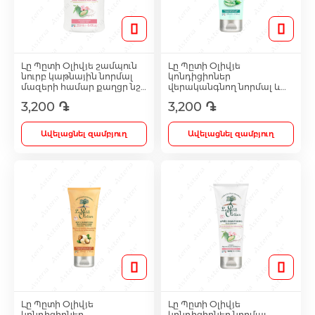
Toothpaste
Սփրեյ
Գլխարկ
Ալերգիայի դեմ և Ասթմայի բուժում
Լը Պըտի Օլիվյե շամպուն
Լը Պըտի Օլիվյե
Toothbrushes
Sets
Աքսեսուարներ
նուրբ կաթնային նորմալ
կոնդիցիոներ
Հակասնկային միջոցներ
մազերի համար քաղցր նշի
վերականգնող նորմալ և
կաթով և բրնձի կրեմով
յուղոտ մազերի համար
3,200 ֏
3,200 ֏
250մլ 08425
Ալոե վերա և կանաչ թեյ
Բոլորը
Antiemetic
200մլ 08463
Հակախոլիսթերինային դեղամիջոցներ
Ավելացնել զամբյուղ
Ավելացնել զամբյուղ
Intimate Care
Հակահազային միջոցներ
Glucometer
Ականջի կաթիլներ
Pads
Քթի հիգիենա և բուժում
Mechanical
Լը Պըտի Օլիվյե
Լը Պըտի Օլիվյե
Վիտամիներ և կենսակտիվ հավելումներ
կոնդիցիոներ
կոնդիցիոներ նորմալ