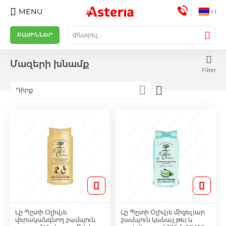
MENU
ԲԱԺԻՆՆԵՐ
Դեղորայք
Աչքի կաթիլներ և քսուքներ
Աչքի քսուքներ
Հակաբիոտիկներ
Սիրտ Անոթային հիվանդություններ
Նեյրոլեպտիկներ
Հակակոագուլանտներ
Սպազմոլիտիկ, Հակաբորոբոքային հաբե
Կոկորդի ցավ
Տղամարդկանց համար
Հակավիրուսային դեղամիջոցներ
Քսուկներ և նրբաքսուկներ կանանց համ
Մաշկային խնդիրներ
Հորմոնալ դեղամիջոցներ
Աճառային նյութափոխանակության ուղղի
Ստամոքսի խոցի և այրոցի բուժում
Միգրենի բուժում
Հակաբակտերիալ միջոցներ
Նոոտրոպ
Շաքարային դիաբետի բուժում հաբեր
Թութքի բուժում
Միզուղիների բուժում
Ալերգիայի դեմ
Հակասնկային քսուկներ և նրբաքսուկներ
Հակախոլիսթերինային դեղամիջոցներ
Հակահազային օշարակներ
Ականջի կաթիլներ
Քթի հիգիենա և բուժում
Վիտամիններ և կենսաակտիվ հավելումն
Լեղամուղներ
Իմունոստիմուլյատոր
Լյարդապաշտպան
Միզամուղ դեղահաբ
Իմունախթանիչներ
Սփրեյներ
Ակնեյի միջոցներ
Մետաբոլիկ դեղամիջոցներ
Հակաուռուցքային դեղամիջոցներ
Ճարպակալման միջոցներ
Պոտենցիայի բարձրացման համար
Թուրմեր
Աճառային նյութափոխանակության հաբե
Կանանց համար
Մազերի աճեցման միջոցներ
Eye Drops
Anti-cholesterol Medications
Vitamins
Diabetes Treatment Tablets
Մարմնի խնամք
Մարմնի քսուքներ և կարագներ
Քսուքներ
Բուժական խնամք
Շամպուն
Դեմքի խնամք
Lubricant
Eye Care
Cream and Butter
Պարագաներ
Ծծակներ և աքսեսուարներ
Լվացքի միջոցներ
Շիլաներ
Կրկնապտուկ
Huggies
Բերանի խոռոչի խնամք մանկական
Ծկլթման քսուք
Մածուկներ
Հաբեր
Մանկական աքսեսուար
փոշի
Թելեր
Հեղուկներ
Spray
Վիտամիներ և կենսակտիվ հավելումներ
Bioactive Supplements
Վիտամինեներ հղիներին և կերակրող մ
Վիտամիներ
Օմեգա 3
Վիտամիններ Երեխանների համար
Մաստակներ
Պրեբիոտիկներ և պրոբիոտիկներ
Թեյեր
Կանանց համար
Տղամարդկանց համար
Վիտամիններ Կանանց համար
Վիտամիներ տղամարդկանց համար
Հակավիրուսային դեղամիջոցներ
Աճառային նյութափոխանակության ուղղի
Պաստեղներ
Կենսաակտիվ հավելումներ
Սեռական առողջություն
Լուբրիկանտ
Ավտոմատ
Կատետր
Ինհայլատոր
Իրիգատոր
Էլեկտրոնային
Գլյուկոմետր
Լսողական սարքավորումներ
Յուղեր և եթերայուղեր
Արտաքին օգտագործման
Տակդիրներ և վարտիքներ
Վարտիք
Ուրոլոգիական միջադիրներ
Սկավառակներ
Խոնավ անձեռոցիկներ
Շաքարային դիաբետի հիվանդների հա
Շաքարի փոխարեն
Դեղաբույսեր և թուրմեր
Դեղաբույս
Լինզաներ և լինզայի հեղուկներ
Լինզայի հեղուկներ
Ջուր
Ջուր
Elastic Bandage
Anticoagulants
Flu Cold Fever
Sore Throat
Foot care and treatment
Spray
Toner and Lotion
Flu Cold Fever
Sore Throat
Toothpaste
Medium Softness
Մազերի խնամք
Filter
պատիճներ
քսուկներ և սրվակներ
պատիճներ
և պատիճներ
Դիրք
Կոսմետիկ Միջոցներ
Հակաբիոտիկներ
Աչքի կաթիլ
Catheter
Հակաէպիլեպսիկ
Վենոտոնիկներ
Քթի միջոցներ
Պոտենցիան բարձրացնելու համար
Մոմեր կանանց համար
Ալերգիայի դեմ
Իմունոստիմուլյատորներ
Ֆերմենտներ
Antibiotics
Գլխուղեղի արյան շրջանառության բարե
Շաքարային դիաբետի բուժում
Ասթմայի բուժում
Հակասնկային հաբեր պատիճներ
Հակահազային հաբեր
Քթի հիգիենա և բուժում
Միզամուղներ
Հեղուկներ
Խոտաբույսեր
Spray
Դեմքի խնամք
Ձեռքերի և եղունգների խնամք
Թերմալ ջուր
Շամպուններ
Մազահեռացման միջոցներ և սափրիչնե
Condom
Մանկական Խնամք
Մանկական աքսեսուար
Խոնավ անձեռոցիկներ
Թխվածքաբլիթներ
Կրծքի ներդիր
Pampers
Մածուկներ
Խոզանակներ
Teething Gel
Սոսինձ
Միջին կոշտության
Ժապավեններ
Հեղուկներ
Վիտամինեներ հղիներին և կերակրող մ
Vitamins
Vitamins
Vitamins and Bioactive Supplements
Կենսակտիվ հավելումներ
Հակահազային օշարակներ
Ճարպակալման միջոցներ
Քսուկներ և նրբաքսուկներ կանանց համ
Վիտամիններ Կանանց համար
Ճնշաչափեր
Պահպանակ
Մեխանիկական
Ներարկիչ և ասեղ
Աքսեսուարներ
Մեխանիկական
Ստիպ
Աքսեսուարներ
Բոլորը
Յուղեր
Սկավառակներ
Տակդիր
Կանացի միջադիրներ
Փայտիկներ
Dry wipes
Բոլորը
Հատուկ սնունդ
Բոլորը
Tinctures
Բոլորը
Լինզաներ
Բոլորը
Gloves and mittens
Բոլորը
Բոլորը
Բոլորը
Բոլորը
Բոլորը
Բոլորը
Բոլորը
Բոլորը
Set
Սպազմոլիտիկ, Հակաբորոբոքային սրվա
Պոդագրա
և պատիճներ
Descendin
Մանկական սնունդ ու խնամք
Սիրտ Անոթային հիվանդություններ
Սեդատիվ միջոցներ
Սակավարյունություն
Ջերմիջեցնող հաբեր
Կանանց համար
Քսուք
Փորլուծություն
Ինսոււլին
Քթի միջոցներ
Հակասնկային լուծույթ
Հակահազային օշարակ
To increase potency
Մազերի խնամք
Օճառ
Լվացման միջոցներ
Յուղեր
Լոգանքի գել և սկրաբ
Մանկական Սնունդ
Մանկական սպասք
Լոգանքի միջոցներ
Կաթնախառնուրդներ
Կթիչներ
Pufies
Լնդերի և պրոթեզների խնամք
Մածուկներ
Բուժիչ քսուքներ
Փափուկ
Interdental Brush
Հակաբակտերիալներ
Վիտամիներ
Վիտամիներ և կենսակտիվ հավելումներ
Cups
Բժշկական պարագաներ
Cookie
Աքսեսուարներ
Թեսթեր
Սփեյսեր
Automatic
Ասեղ
Ներքին օգտագործման
Բամբակյա փայտիկներ և սկավառակնե
Սավաններ
Տամպոններ
Cotton
Wipes
Թուրմեր
Բոլորը
Direction
Հակաբորոբոքային արտաքին օգտագոր
Աճառային նյութափոխանակության ուղղի
պլաստերներ
և պատիճներ
Բերանի խոռոչի խնամք և հիգիենա
Նյարդային համակարգի բուժում և հան
Քնաբեր դեղմիջոցներ
Ներարկման լուծույթներ
Ջերմիջեցնող թեղեր
Կանանց համար
Հակաճիճվային
Հազի դեմ դեղահաբեր
Հակահազային հաբեր
Տղամարդկանց խնամք
Ոտքերի խնամք
Դեմքի դիմակ
Դիմակներ
Հոտազերծիչ
Մայրական խնամք
Կերակրաշիշ և ծծակ
Ցանափոշի
Խյուսեր
Հետծննդաբերական վարտիք և տակդիր
Merries
Խոզանակներ
Խոզանակներ
Պրոթեզի տարրա
Օրթոդոնտիկ
Toothpaste
Կենսակտիվ հավելումներ
Protein
Շնչառական պարագաներ
Spray
Քայլակ և ձեռնափայտ
Պուլսօքսիմետր
Անձեռոցիկներ
Հետծննդաբերական վարտիք և տակդիր
Intim wipes
Աղեր
դեղամիջոցներ
Հակաբորոբոքային արտաքին օգտագոր
Աճառային նյութափոխանակության ուղղի
Վիտամիներ և կենսակտիվ հավելումներ
Հակադեպրեսանտներ
Հակագրեգանտներ
Ջերմիջեցնող մոմիկներ
Women's Health
Հակափսխումային
Neuroleptics
Հակահազային սրվակներ
Կոսմետիկ խնամքի հավաքածուներ
Կավեր
Արևապաշտպան
Հինաներ և ներկեր
Դիմակ
Տակդիրներ և վարտիքներ
Breast Care Products
Քսուքներ
Խյուս
Թեյեր և հավելումներ
Moony
Ատամի փոշի
Խոզանակ
Բրիկետների համար նախատեսված
Վիտամիններ Երեխանների համար
Vitamins for Children
Իրիգատոր
Հակակոշտուկային սպեղանիներ
Բոլորը
Pads
պլաստերներ
և պատիճներ
Արյուն
Լը Պըտի Օլիվյե
Լը Պըտի Օլիվյե միցելյար
վերականգնող շամպուն
շամպուն կանաչ թեյ և
Բժշկական սարքավորումներ և պարագ
Կախվածություն նիկոտինից
Ջերմիջեցնող օշարակ
Փորկապության դեմ
Anti Cough Tablets
Հակահազային փոշիներ
Sexual health
Շիճուկներ
Փիլինգ և սքրաբ
Բալզամ և կոնդիցիոներ
Յուղ
Բոլորը
Milk Pump
Մանկական Արևապաշտպան
Հյութեր
Կրծքի խնամք
Aiwibi
Թելեր
Հետվիրահատական
Մաստակներ
Bar
Ջերմաչափեր
Հոգնաներ
Սպազմոլիտիկ, Հակաբորոբոքային փոշի