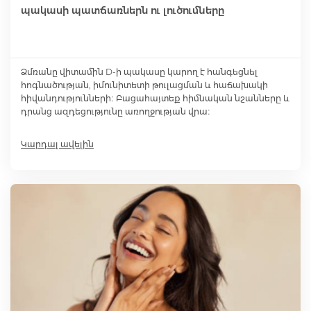
պակասի պատճառներն ու լուծումները
Մետաբոլիկ դեղամիջոցներ
Ձմռանը վիտամին D-ի պակասը կարող է հանգեցնել
Հակաուռուցքային դեղամիջոցներ
հոգնածության, իմունիտետի թուլացման և հաճախակի
հիվանդությունների։ Բացահայտեք հիմնական նշանները և
դրանց ազդեցությունը առողջության վրա։
Ճարպակալման միջոցներ
Կարդալ ավելին
Պոտենցիայի բարձրացման համար
Դեղաբույսեր և թուրմեր
Աճառային նյութափոխանակության ուղղի
քսուկներ և սրվակներ
Կանանց համար