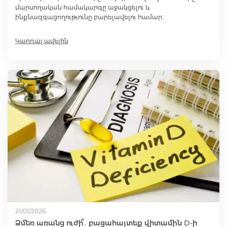
մարսողական համակարգը աջակցելու և
ինքնազգացողությունը բարելավելու համար։
Լեղամուղներ
Կարդալ ավելին
Իմունոստիմուլյատոր
Լյարդապաշտպան
Միզամուղներ
Իմունախթանիչներ
Ողողման հեղուկներ և ցողիչներ
21/01/2026
Ակնեյի միջոցներ
Ձմեռ առանց ուժի՞․ բացահայտեք վիտամին D-ի