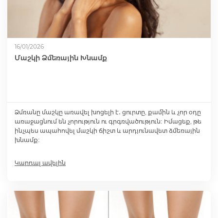
Մազերի աճեցման միջոցներ
16/01/2026
Մաշկի Ձմեռային Խնամք
Eye Drops
Anti-cholesterol Mediations
Ձմռանը մաշկը առավել խոցելի է․ ցուրտը, քամին և չոր օդը
առաջացնում են չորություն ու գրգռվածություն։ Իմացեք, թե
Vitamins
ինչպես ապահովել մաշկի ճիշտ և արդյունավետ ձմեռային
խնամք։
Diabetes Treatment Tablets
Կարդալ ավելին
Vitamins for Children
Footh Care