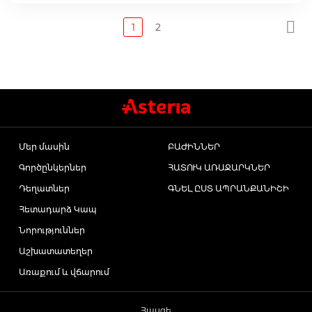
Page
1
2
You're
Page
currently
reading
page
Մեր մասին
ԲԱԺԻՆՆԵՐ
Գործընկերներ
ՀԱՏՈՒԿ ԱՌԱՋԱՐԿՆԵՐ
Դեղատներ
ԳՆԵԼ ԸՍՏ ԱՊՐԱՆՔԱՆԻՇԻ
Հետադարձ Կապ
Նորություններ
Աշխատատեղեր
Առաքում և վճարում
Հասցե