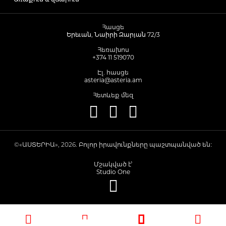
Մետաբոլիկ դեղամիջոցներ
Հասցե
Երեւան, Նաիրի Զարյան 72/3
Հեռախոս
Հակաուռուցքային դեղամիջոցներ
+374 11 519070
Էլ. հասցե
asteria@asteria.am
Ճարպակալման միջոցներ
Հետևեք մեզ
Պոտենցիայի բարձրացման համար
©«ԱՍՏԵՐԻԱ», 2026. Բոլոր իրավունքները պաշտպանված են։
Դեղաբույսեր և թուրմեր
Մշակված է՝
Studio One
Աճառային նյութափոխանակության ուղղի
քսուկներ և սրվակներ
Կանանց համար