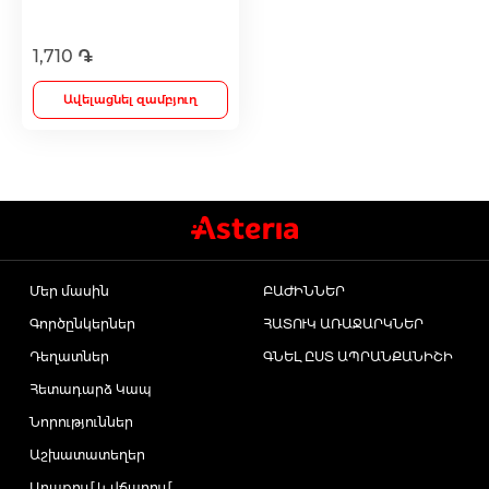
1,710 ֏
Լեղամուղներ
Ավելացնել զամբյուղ
Իմունոստիմուլյատոր
Լյարդապաշտպան
Միզամուղներ
Մեր մասին
ԲԱԺԻՆՆԵՐ
Գործընկերներ
ՀԱՏՈՒԿ ԱՌԱՋԱՐԿՆԵՐ
Իմունախթանիչներ
Դեղատներ
ԳՆԵԼ ԸՍՏ ԱՊՐԱՆՔԱՆԻՇԻ
Հետադարձ Կապ
Ողողման հեղուկներ և ցողիչներ
Նորություններ
Աշխատատեղեր
Ակնեյի միջոցներ
Առաքում և վճարում