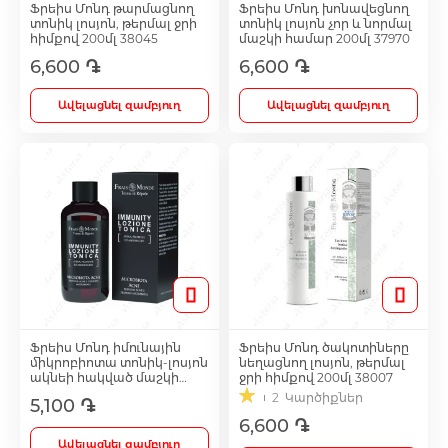
Ֆրեիս Մոնդ թարմացնող
Ֆրեիս Մոնդ խոնավեցնող
տոնիկ լոսյոն, թերմալ ջրի
տոնիկ լոսյոն չոր և նորմալ
հիմքով 200մլ 38045
մաշկի համար 200մլ 37970
Լեղամուղներ
6,600 ֏
6,600 ֏
Ավելացնել զամբյուղ
Ավելացնել զամբյուղ
Իմունոստիմուլյատոր
Լյարդապաշտպան
Միզամուղներ
Իմունախթանիչներ
Ֆրեիս Մոնդ իմունային
Ֆրեիս Մոնդ ծակոտիները
միկրոբիոտա տոնիկ-լոսյոն
նեղացնող լոսյոն, թերմալ
Ողողման հեղուկներ և ցողիչներ
ակնեի հակված մաշկի
ջրի հիմքով 200մլ 38007
համար 200մլ 41502
Rating:
2
Կարծիքներ
5,100 ֏
100%
6,600 ֏
Ակնեյի միջոցներ
Ավելացնել զամբյուղ