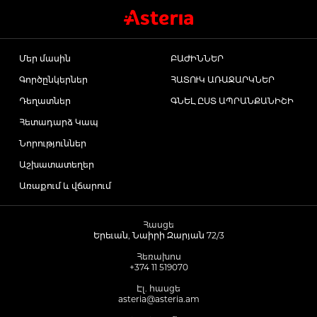
Մազերի աճեցման միջոցներ
Մեր մասին
ԲԱԺԻՆՆԵՐ
Գործընկերներ
ՀԱՏՈՒԿ ԱՌԱՋԱՐԿՆԵՐ
Eye Drops
Դեղատներ
ԳՆԵԼ ԸՍՏ ԱՊՐԱՆՔԱՆԻՇԻ
Հետադարձ Կապ
Anti-cholesterol Mediations
Նորություններ
Աշխատատեղեր
Vitamins
Առաքում և վճարում
Diabetes Treatment Tablets
Հասցե
Երեւան, Նաիրի Զարյան 72/3
Հեռախոս
Vitamins for Children
+374 11 519070
Էլ. հասցե
asteria@asteria.am
Footh Care