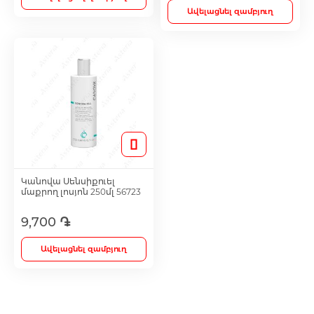
Ավելացնել զամբյուղ
Մետաբոլիկ դեղամիջոցներ
Հակաուռուցքային դեղամիջոցներ
Ճարպակալման միջոցներ
Պոտենցիայի բարձրացման համար
Կանովա Սենսիքուել
մաքրող լոսյոն 250մլ 56723
Դեղաբույսեր և թուրմեր
9,700 ֏
Ավելացնել զամբյուղ
Աճառային նյութափոխանակության ուղղի
քսուկներ և սրվակներ
Կանանց համար