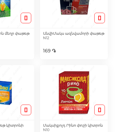
ոն մեղր փաթեթ
ԱնվիՄակս ազնվամորի փաթեթ
N12
169 ֏
լ զամբյուղ
Ավելացնել զամբյուղ
թեթ կիտրոնի
Մակսիքոլդ Րինո փոշի կիտրոն
N10