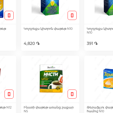
թեթ
Կոլդրեքս կիտրոն փաթեթ N10
Կոլդրեքս կիտր
N10
4,820 ֏
391 ֏
ւղ
Ավելացնել զամբյուղ
Ավելացնե
եթ N12
Ինստի փաթեթ առանց շաքար
Թերաֆլյու փա
N5
համով N10