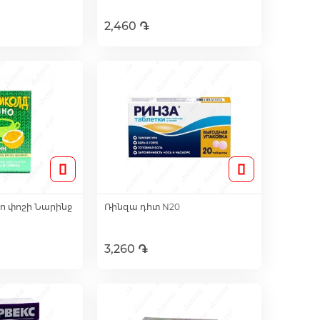
2,460 ֏
լ զամբյուղ
Ավելացնել զամբյուղ
ո փոշի Նարինջ
Ռինզա դհտ N20
3,260 ֏
լ զամբյուղ
Ավելացնել զամբյուղ