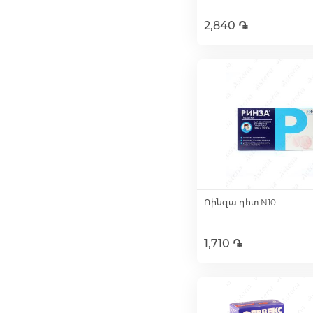
2,840 ֏
Ավելացնել զամբյո
Ռինզա դհտ N10
1,710 ֏
Ավելացնել զամբյո