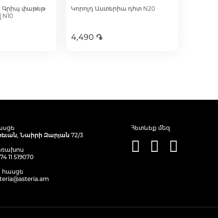
ս Գրիպ փաթեթ
Կորոլդ Աստերիա դհտ N20
 N10
4,490 ֏
լ զամբյուղ
Ավելացնել զամբյուղ
ասցե
Հետևեք մեզ
րեւան, Նաիրի Զարյան 72/3
եռախոս
74 11 519070
. հասցե
teria@asteria.am