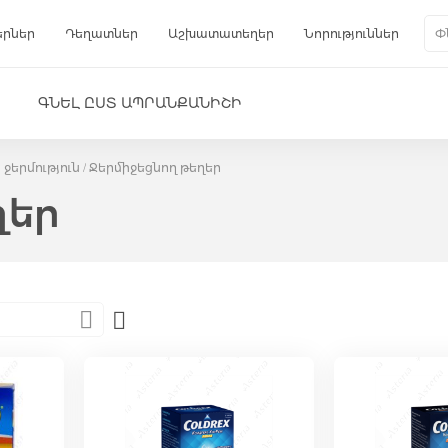
երներ
Դեղատներ
Աշխատատեղեր
Նորություններ
Գա
Փնտ
ԳՆԵԼ ԸՍՏ ԱՊՐԱՆՔԱՆԻՇԻ
ջերմություն
Ջերմիջեցնող թեղեր
ղեր
Set
Descending
Direction