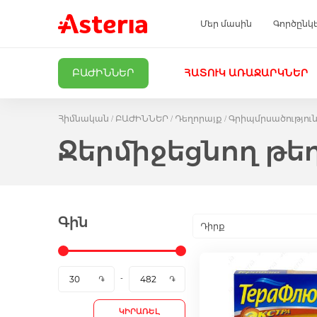
Մեր մասին
Գործընկ
ԲԱԺԻՆՆԵՐ
ՀԱՏՈՒԿ ԱՌԱՋԱՐԿՆԵՐ
Հիմնական
ԲԱԺԻՆՆԵՐ
Դեղորայք
Գրիպմրսածություն 
Ջերմիջեցնող թե
Գին
Դիրք
ԿԻՐԱՌԵԼ