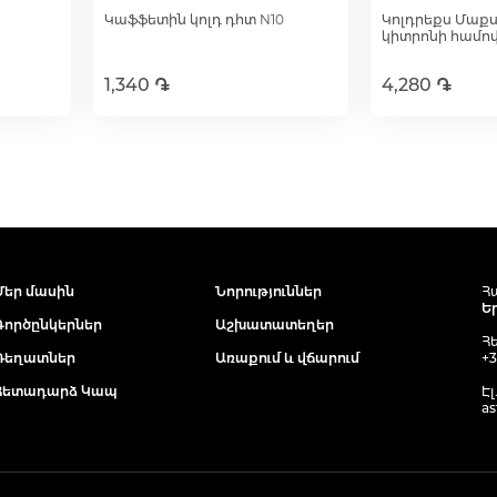
Կաֆֆետին կոլդ դհտ N10
Կոլդրեքս Մաք
կիտրոնի համով
1,340 ֏
4,280 ֏
ւղ
Ավելացնել զամբյուղ
Ավելացնե
Մեր մասին
Նորություններ
Հ
Ե
Գործընկերներ
Աշխատատեղեր
Հ
Դեղատներ
Առաքում և վճարում
+3
Հետադարձ Կապ
Էլ
as