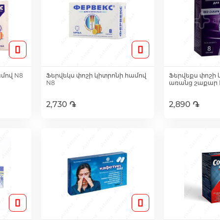
ամով N8
Ֆերվեկս փոշի կիտրոնի համով
Ֆերվեքս փոշի 
N8
առանց շաքար 
2,730 ֏
2,890 ֏
ւղ
Ավելացնել զամբյուղ
Ավելացնե