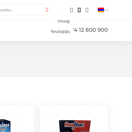
լերիա
րել
Փնտրել
Մուտք
+374 12 800 900
Գրանցվել