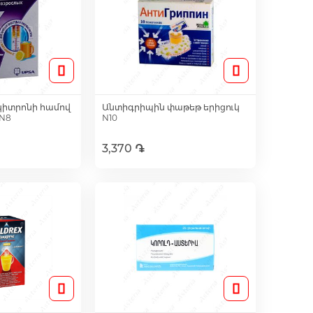
կիտրոնի համով
Անտիգրիպին փաթեթ երիցուկ
N8
N10
3,370 ֏
լ զամբյուղ
Ավելացնել զամբյուղ