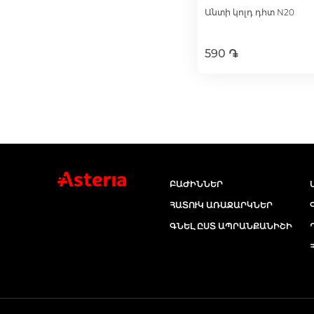
Անտի կոլդ դհտ N20
590 ֏
Ավելացնել զամբյո
ԲԱԺԻՆՆԵՐ
ՀԱՏՈՒԿ ԱՌԱՋԱՐԿՆԵՐ
ԳՆԵԼ ԸՍՏ ԱՊՐԱՆՔԱՆԻՇԻ