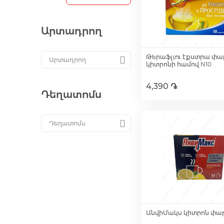
Արտադրող
Թերաֆլյու էքստրա փա
կիտրոնի համով N10
4,390 ֏
Դեղատոմս
Ավելացնել զամբյո
ԱնվիՄակս կիտրոն փաթ