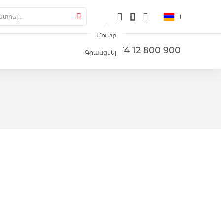
լերիա
րել
Փնտրել
Մուտք
+374 12 800 900
Գրանցվել