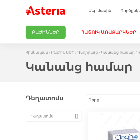
Մեր մասին
Գործընկ
ԲԱԺԻՆՆԵՐ
ՀԱՏՈՒԿ ԱՌԱՋԱՐԿՆԵՐ
Հիմնական
ԲԱԺԻՆՆԵՐ
Դեղորայք
Կանանց համար
Կանանց համար
Դեղատոմս
Դիրք