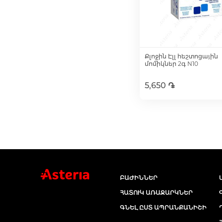
Քլոջին Էլլ հեշտոցային
մոմիկներ 2գ N10
5,650 ֏
Ավելացնել զամբյո
ԲԱԺԻՆՆԵՐ
ՀԱՏՈՒԿ ԱՌԱՋԱՐԿՆԵՐ
ԳՆԵԼ ԸՍՏ ԱՊՐԱՆՔԱՆԻՇԻ