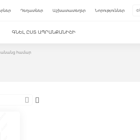
երներ
Դեղատներ
Աշխատատեղեր
Նորություններ
Գա
Փնտ
ԳՆԵԼ ԸՍՏ ԱՊՐԱՆՔԱՆԻՇԻ
Կանանց համար
Set
Descending
Direction