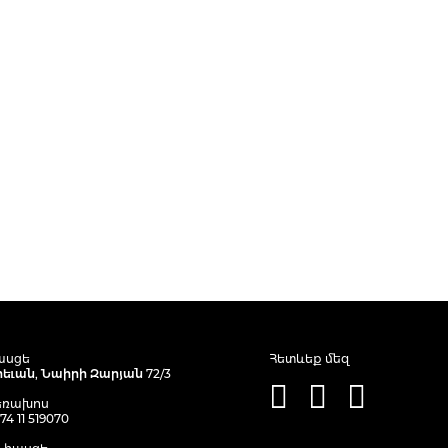
ասցե
Հետևեք մեզ
րեւան, Նաիրի Զարյան 72/3
եռախոս
74 11 519070