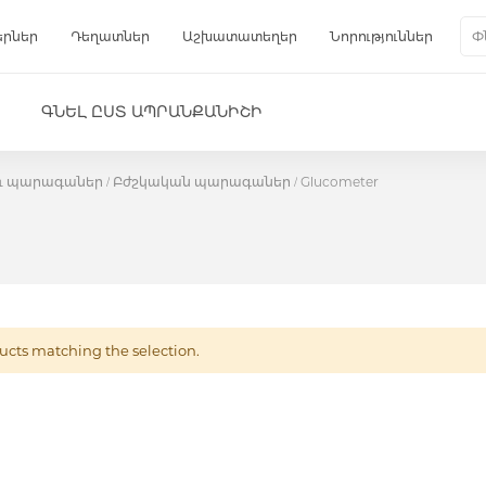
երներ
Դեղատներ
Աշխատատեղեր
Նորություններ
Գա
Փնտ
ԳՆԵԼ ԸՍՏ ԱՊՐԱՆՔԱՆԻՇԻ
 և պարագաներ
Բժշկական պարագաներ
Glucometer
ucts matching the selection.