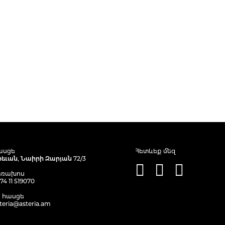
ասցե
Հետևեք մեզ
րեւան, Նաիրի Զարյան 72/3
եռախոս
74 11 519070
. հասցե
teria@asteria.am