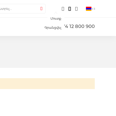
լերիա
րել
Փնտրել
Մուտք
+374 12 800 900
Գրանցվել