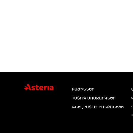
ԲԱԺԻՆՆԵՐ
ՀԱՏՈՒԿ ԱՌԱՋԱՐԿՆԵՐ
ԳՆԵԼ ԸՍՏ ԱՊՐԱՆՔԱՆԻՇԻ