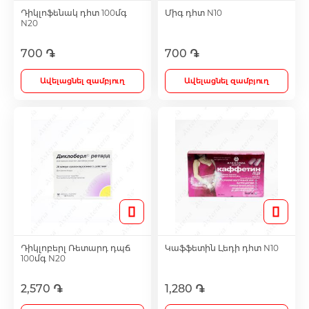
Դիկլոֆենակ դհտ 100մգ
Միգ դհտ N10
N20
Antidepressants
700 ֏
700 ֏
Medicine
Ավելացնել զամբյուղ
Ավելացնել զամբյուղ
Բոլորը
Դիկլոբերլ Ռետարդ դպճ
Կաֆֆետին Լեդի դհտ N10
100մգ N20
2,570 ֏
1,280 ֏