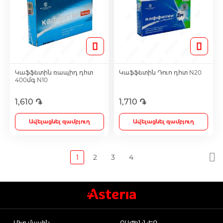
Կաֆֆետին ռապիդ դհտ
Կաֆֆետին Դուո դհտ N20
400մգ N10
1,610 ֏
1,710 ֏
Ավելացնել զամբյուղ
Ավելացնել զամբյուղ
1
2
3
4
Մեր մասին
ԲԱԺԻՆՆԵՐ