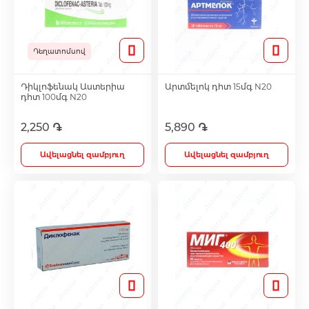
Մազերի աճեցման միջոցներ
Դեղատոմսով
Eye Drops
Դիկլոֆենակ Աստերիա
Արտմելոկ դհտ 15մգ N20
դհտ 100մգ N20
2,250 ֏
5,890 ֏
Anti-cholesterol Mediations
Ավելացնել զամբյուղ
Ավելացնել զամբյուղ
Vitamins
Diabetes Treatment Tablets
Vitamins for Children
Footh Care