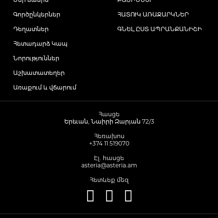
Գործընկերներ
ՀԱՏՈՒԿ ԱՌԱՋԱՐԿՆԵՐ
Դեղատներ
ԳՆԵԼ ԸՍՏ ԱՊՐԱՆՔԱՆԻՇԻ
Հետադարձ Կապ
Նորություններ
Աշխատատեղեր
Առաքում և վճարում
Հասցե
Երեւան, Նաիրի Զարյան 72/3
Հեռախոս
+374 11 519070
Էլ. հասցե
asteria@asteria.am
Հետևեք մեզ