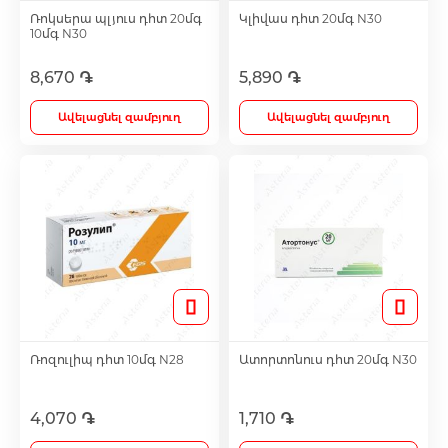
Ռոկսերա պլյուս դհտ 20մգ
Կլիվաս դհտ 20մգ N30
10մգ N30
Antidepressants
8,670 ֏
5,890 ֏
Medicine
Ավելացնել զամբյուղ
Ավելացնել զամբյուղ
Բոլորը
Ռոզուլիպ դհտ 10մգ N28
Ատորտոնուս դհտ 20մգ N30
4,070 ֏
1,710 ֏