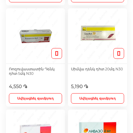
Մետաբոլիկ դեղամիջոցներ
Հակաուռուցքային դեղամիջոցներ
Ճարպակալման միջոցներ
Ռոզուվաստատին Դենկ
Սիմվա դենկ դհտ 20մգ N30
Պոտենցիայի բարձրացման համար
դհտ 5մգ N30
4,550 ֏
5,190 ֏
Դեղաբույսեր և թուրմեր
Ավելացնել զամբյուղ
Ավելացնել զամբյուղ
Աճառային նյութափոխանակության ուղղի
քսուկներ և սրվակներ
Կանանց համար