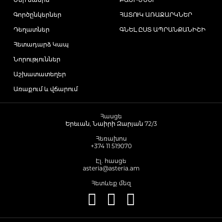
Գործընկերներ
ՀԱՏՈՒԿ ԱՌԱՋԱՐԿՆԵՐ
Դեղատներ
ԳՆԵԼ ԸՍՏ ԱՊՐԱՆՔԱՆԻՇԻ
Հետադարձ Կապ
Նորություններ
Աշխատատեղեր
Առաքում և վճարում
Հասցե
Երեւան, Նաիրի Զարյան 72/3
Հեռախոս
+374 11 519070
Էլ. հասցե
asteria@asteria.am
Հետևեք մեզ