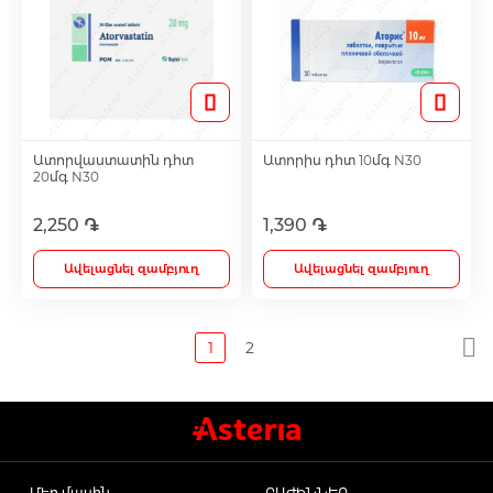
Ատորվաստատին դհտ
Ատորիս դհտ 10մգ N30
20մգ N30
2,250 ֏
1,390 ֏
Ավելացնել զամբյուղ
Ավելացնել զամբյուղ
1
2
Մեր մասին
ԲԱԺԻՆՆԵՐ