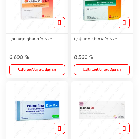
Մազերի աճեցման միջոցներ
Eye Drops
Լիվազո դհտ 2մգ N28
Լիվազո դհտ 4մգ N28
6,690 ֏
8,560 ֏
Anti-cholesterol Mediations
Ավելացնել զամբյուղ
Ավելացնել զամբյուղ
Vitamins
Diabetes Treatment Tablets
Vitamins for Children
Footh Care