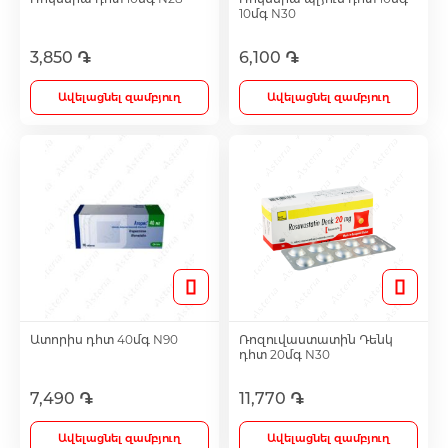
10մգ N30
Լեղամուղներ
3,850 ֏
6,100 ֏
Ավելացնել զամբյուղ
Ավելացնել զամբյուղ
Իմունոստիմուլյատոր
Լյարդապաշտպան
Միզամուղներ
Իմունախթանիչներ
Ատորիս դհտ 40մգ N90
Ռոզուվաստատին Դենկ
դհտ 20մգ N30
Ողողման հեղուկներ և ցողիչներ
7,490 ֏
11,770 ֏
Ակնեյի միջոցներ
Ավելացնել զամբյուղ
Ավելացնել զամբյուղ