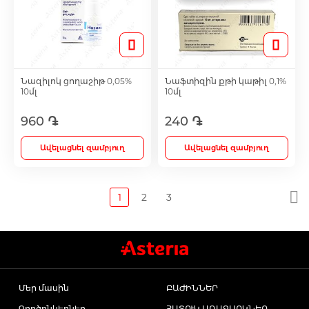
Նազիլոկ ցողաշիթ 0,05%
Նաֆտիզին քթի կաթիլ 0,1%
10մլ
10մլ
960 ֏
240 ֏
Ավելացնել զամբյուղ
Ավելացնել զամբյուղ
1
2
3
Մեր մասին
ԲԱԺԻՆՆԵՐ
Գործընկերներ
ՀԱՏՈՒԿ ԱՌԱՋԱՐԿՆԵՐ