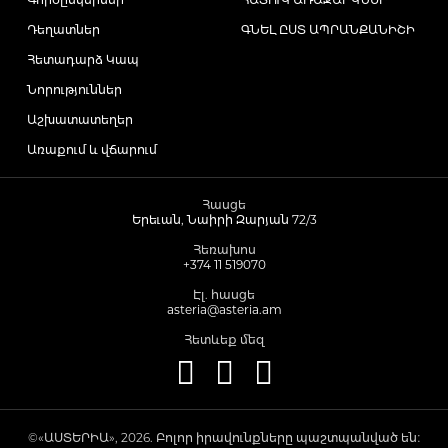
Դեղատներ
ԳՆԵԼ ԸՍՏ ԱՊՐԱՆՔԱՆԻՇԻ
Հետադարձ Կապ
Նորություններ
Աշխատատեղեր
Առաքում և վճարում
Հասցե
Երեւան, Նաիրի Զարյան 72/3
Հեռախոս
+374 11 519070
Էլ. հասցե
asteria@asteria.am
Հետևեք մեզ
©«ԱՍՏԵՐԻԱ», 2026. Բոլոր իրավունքները պաշտպանված են։