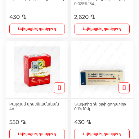
0,025% 15մլ
430 ֏
2,620 ֏
Antidepressants
Ավելացնել զամբյուղ
Ավելացնել զամբյուղ
Medicine
Բոլորը
Բալզամ վիետնամական
Նաֆտիզին քթի ցողաշիթ
4գ
0,1% 10մլ
550 ֏
430 ֏
Ավելացնել զամբյուղ
Ավելացնել զամբյուղ