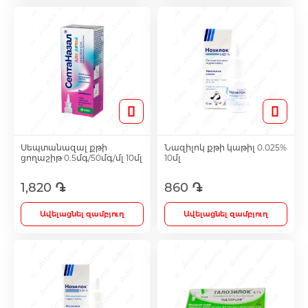
Մետաբոլիկ դեղամիջոցներ
Հակաուռուցքային դեղամիջոցներ
Ճարպակալման միջոցներ
Սեպտանազալ քթի
Նազիլոկ քթի կաթիլ 0.025%
ցողաշիթ 0.5մգ/50մգ/մլ 10մլ
10մլ
Պոտենցիայի բարձրացման համար
1,820 ֏
860 ֏
Դեղաբույսեր և թուրմեր
Ավելացնել զամբյուղ
Ավելացնել զամբյուղ
Աճառային նյութափոխանակության ուղղի
քսուկներ և սրվակներ
Կանանց համար