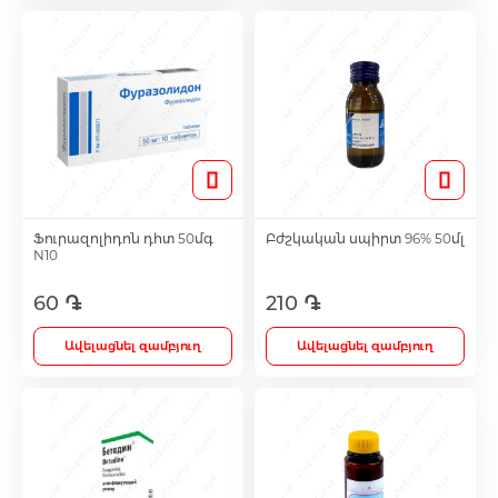
Մետաբոլիկ դեղամիջոցներ
Հակաուռուցքային դեղամիջոցներ
Ճարպակալման միջոցներ
Ֆուրազոլիդոն դհտ 50մգ
Բժշկական սպիրտ 96% 50մլ
N10
Պոտենցիայի բարձրացման համար
60 ֏
210 ֏
Դեղաբույսեր և թուրմեր
Ավելացնել զամբյուղ
Ավելացնել զամբյուղ
Աճառային նյութափոխանակության ուղղի
քսուկներ և սրվակներ
Կանանց համար