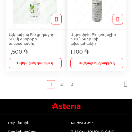
Ալկոսփրեյ Bio ցողաշիթ
Ալկոսփրեյ Bio ցողաշիթ
500մլ ձեռքերի
300մլ ձեռքերի
ախտահանիչ
ախտահանիչ
1,500 ֏
1,100 ֏
Ավելացնել զամբյուղ
Ավելացնել զամբյուղ
1
2
3
Մեր մասին
ԲԱԺԻՆՆԵՐ
Գործընկերներ
ՀԱՏՈՒԿ ԱՌԱՋԱՐԿՆԵՐ