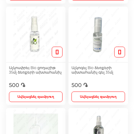
Ալկոսփրեյ Bio ցողաշիթ
Ալկոգել Bio ձեռքերի
35մլ ձեռքերի ախտահանիչ
ախտահանիչ գել 35մլ
500 ֏
500 ֏
Ավելացնել զամբյուղ
Ավելացնել զամբյուղ