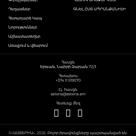
Դեղատներ
ԳՆԵԼ ԸՍՏ ԱՊՐԱՆՔԱՆԻՇԻ
Հետադարձ Կապ
Նորություններ
Աշխատատեղեր
Առաքում և վճարում
Հասցե
Երեւան, Նաիրի Զարյան 72/3
Հեռախոս
+374 11 519070
Էլ. հասցե
asteria@asteria.am
Հետևեք մեզ
©«ԱՍՏԵՐԻԱ», 2026. Բոլոր իրավունքները պաշտպանված են։