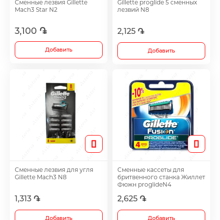
Сменные лезвия Gillette
Gillette proglide 5 сменных
Footh Care
Mach3 Star N2
лезвий N8
3,100 ֏
2,125 ֏
Antidepressants
Добавить
Добавить
Medicine
Все
Сменные лезвия для угля
Сменные кассеты для
Gillette Mach3 N8
бритвенного станка Жиллет
Фюжн proglideN4
1,313 ֏
2,625 ֏
Добавить
Добавить