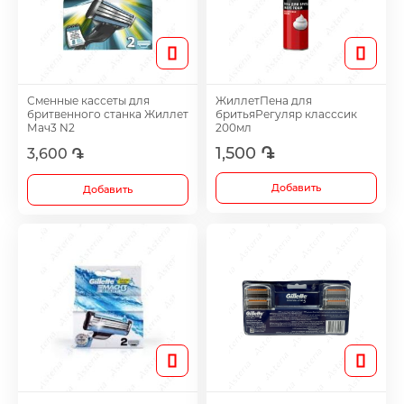
Таблетки для женщин
Средства для роста волос
Сменные кассеты для
ЖиллетПена для
бритвенного станка Жиллет
бритьяРегуляр класссик
Мач3 N2
200мл
Eye Drops
1,500 ֏
3,600 ֏
Добавить
Anti-cholesterol Mediations
Добавить
Vitamins
Diabetes Treatment Tablets
Vitamins for Children