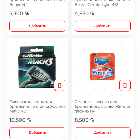
Витамины и биоактивные добавки
Венус N4
Венус ComfortglideN2
5,300 ֏
4,850 ֏
Желчегонные средства
Добавить
Добавить
Иммуностимулятор
Гепатопротектры
Диуретики
Сменные кассеты для
Сменные кассеты для
Иммуностимуляторы
бритвенного станка Жиллет
бритвенного станка Жиллет
Мач3 N8
Фюжн5 N4
10,500 ֏
8,500 ֏
Раствор для полоскания и спрейи
Добавить
Добавить