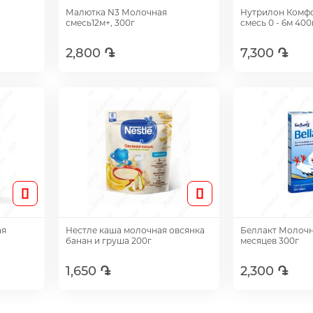
Малютка N3 Молочная
Нутрилон Комф
смесь12м+, 300г
смесь 0 - 6м 400
2,800 ֏
7,300 ֏
Добавить
Доб
ая
Нестле каша молочная овсянка
Беллакт Молочн
банан и груша 200г
месяцев 300г
1,650 ֏
2,300 ֏
Добавить
Доб