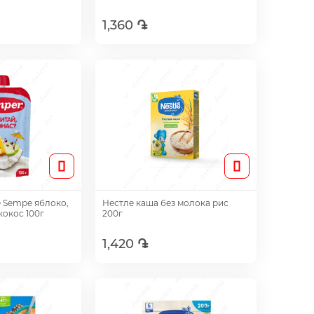
1,360 ֏
авить
Добавить
 Sempe яблоко,
Нестле каша без молока рис
кокос 100г
200г
1,420 ֏
авить
Добавить