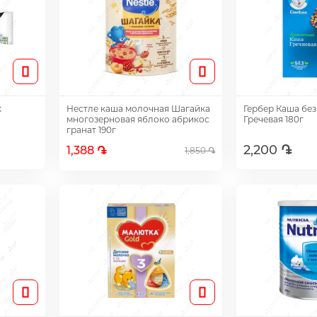
к
Нестле каша молочная Шагайка
Гербер Каша бе
многозерновая яблоко абрикос
Гречевая 180г
гранат 190г
2,200 ֏
1,388 ֏
1,850 ֏
Доб
Добавить