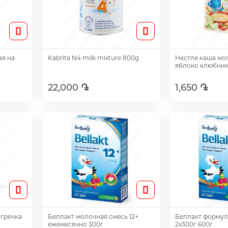
ая на
Kabrita N4 milk mixture 800g
Нестле каша мо
яблоко клюбник
22,000 ֏
1,650 ֏
Добавить
Доб
 гречка
Беллакт молочная смесь 12+
Беллакт формул
ежемесячно 300г
2х300г 600г