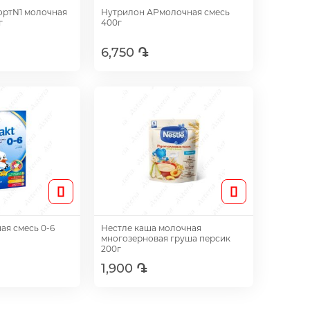
ортN1 молочная
Нутрилон АРмолочная смесь
г
400г
6,750 ֏
авить
Добавить
ая смесь 0-6
Нестле каша молочная
многозерновая груша персик
200г
1,900 ֏
авить
Добавить