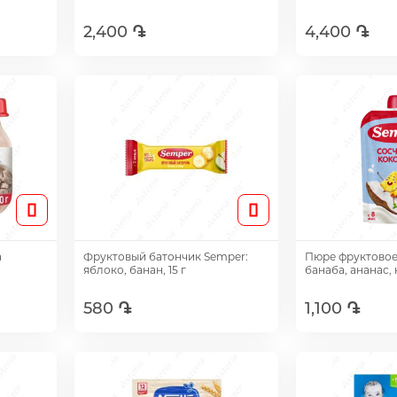
2,400 ֏
4,400 ֏
Добавить
Доб
а
Фруктовый батончик Semper:
Пюре фруктовое
яблоко, банан, 15 г
банаба, ананас, 
580 ֏
1,100 ֏
Добавить
Доб