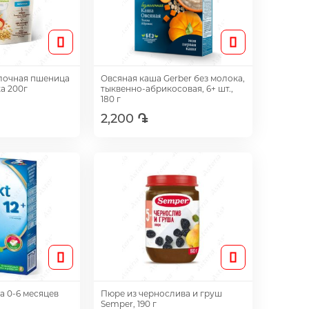
лочная пшеница
Овсяная каша Gerber без молока,
а 200г
тыквенно-абрикосовая, 6+ шт.,
180 г
2,200 ֏
авить
Добавить
а 0-6 месяцев
Пюре из чернослива и груш
Semper, 190 г