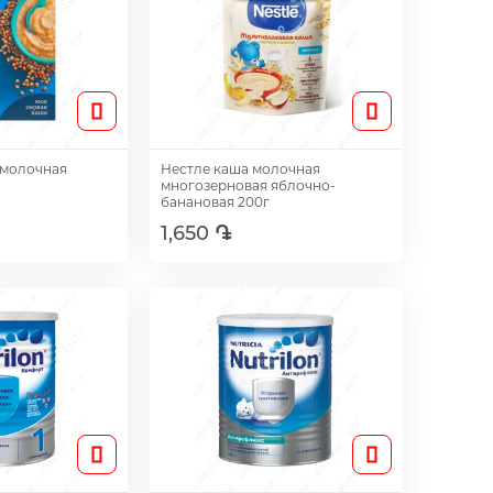
змолочная
Нестле каша молочная
многозерновая яблочно-
банановая 200г
1,650 ֏
авить
Добавить