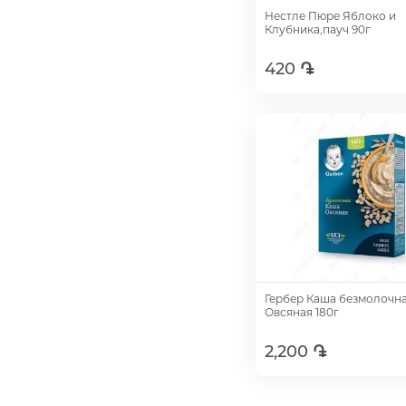
Нестле Пюре Яблоко и
Клубника,пауч 90г
420 ֏
Добавить
Гербер Каша безмолочн
Овсяная 180г
2,200 ֏
Добавить