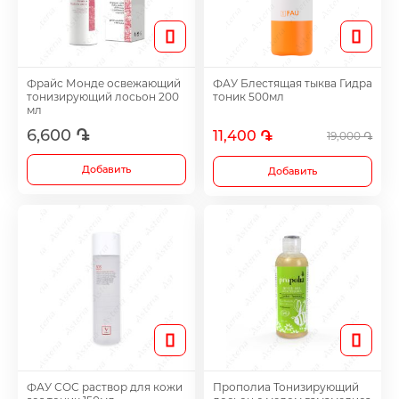
Лечение мочеполовой системы и почек
Toothpaste
Спрей
Колпачки
Лечение аллергии и астмы
Фрайс Монде освежающий
ФАУ Блестящая тыква Гидра
Toothbrushes
Sets
Аксессуары
тонизирующий лосьон 200
тоник 500мл
мл
Противогрибковые средства
6,600 ֏
11,400 ֏
19,000 ֏
Все
Antiemetic
Добавить
Добавить
Препараты против холестерина
Intimate Care
Лекарство от кашля
Glucometer
Ушные капли
Pads
Гигиена носа и лечение
Mechanical
ФАУ СОС раствор для кожи
Прополиа Тонизирующий