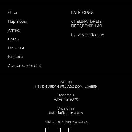
Таблетки для женщин
О нас
КАТЕГОРИИ
Партнеры
СПЕЦИАЛЬНЫЕ
Средства для роста волос
ПРЕДЛОЖЕНИЯ
Аптеки
Купить по бренду
Связь
Eye Drops
Новости
Карьера
Anti-cholesterol Mediations
Доставка и оплата
Vitamins
Адрес
Наири Зарян ул., 72/3 дом, Ереван
Телефон
Diabetes Treatment Tablets
+374 11 519070
Эл. почта
asteria@asteria.am
Vitamins for Children
Мы в социальных сетях