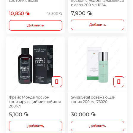
sos тоник 150мл
лосьон с медом гамамелиса
Витамины и биоактивные добавки
и алоэ 200 мл 1024
7,900 ֏
10,850 ֏
15,500 ֏
Желчегонные средства
Добавить
Добавить
Иммуностимулятор
Гепатопротектры
Диуретики
Иммуностимуляторы
Фрайс Монде лосьон
SwissGetal освежающий
тонизирующий микробиота
тоник 200 мл 76020
200мл
5,100 ֏
30,000 ֏
Раствор для полоскания и спрейи
Добавить
Добавить