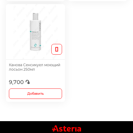
Лечение акне
Метаболические препараты
Противоопухолевые препараты
Лекарства от ожирения
Канова Сенсикуел моющий
лосьон 250мл
Для повышения потенции
9,700 ֏
Добавить
Травы и настойки
Метаболизм препаратов для лечения сус
хряща