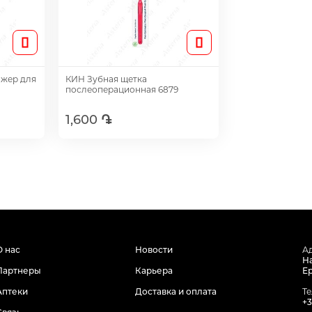
ажер для
КИН Зубная щетка
послеоперационная 6879
1,600 ֏
Добавить
О нас
Новости
А
На
Партнеры
Карьера
Е
Аптеки
Доставка и оплата
Т
+3