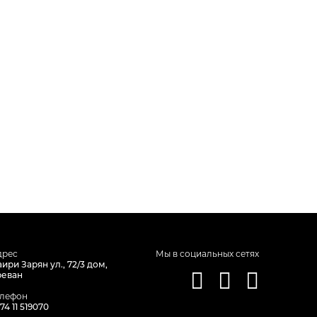
дрес
Мы в социальных сетях
ири Зарян ул., 72/3 дом,
реван
елефон
74 11 519070