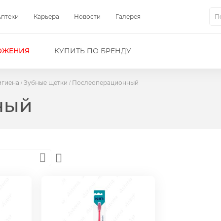
Аптеки
Карьера
Новости
Галерея
Пои
ОЖЕНИЯ
КУПИТЬ ПО БРЕНДУ
игиена
Зубные щетки
Послеоперационный
ный
Set
Descending
Direction