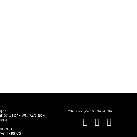
дрес
Мы в социальных сетях
ири Зарян ул., 72/3 дом,
реван
елефон
74 11 519070