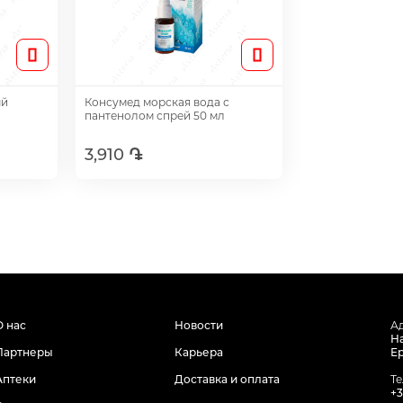
ый
Консумед морская вода с
пантенолом спрей 50 мл
3,910 ֏
Добавить
О нас
Новости
А
На
Партнеры
Карьера
Е
Аптеки
Доставка и оплата
Т
+3