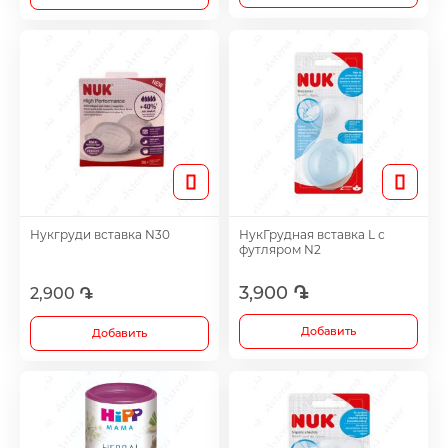
Нукгруди вставка N30
НукГрудная вставка L с
футляром N2
3,900 ֏
2,900 ֏
Добавить
Добавить