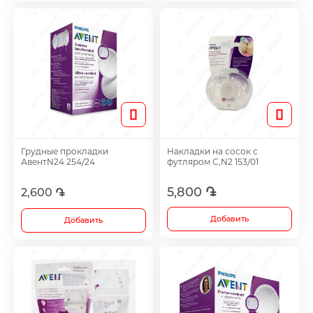
Лечение акне
Метаболические препараты
Противоопухолевые препараты
Лекарства от ожирения
Грудные прокладки
Накладки на сосок с
АвентN24 254/24
футляром С,N2 153/01
Для повышения потенции
5,800 ֏
2,600 ֏
Добавить
Добавить
Травы и настойки
Метаболизм препаратов для лечения сус
хряща