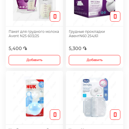
Таблетки для женщин
Средства для роста волос
Пакет для грудного молока
Грудные прокладки
Avent N25 603/25
АвентN60 254/61
Eye Drops
5,400 ֏
5,300 ֏
Добавить
Добавить
Anti-cholesterol Mediations
Vitamins
Diabetes Treatment Tablets
Vitamins for Children