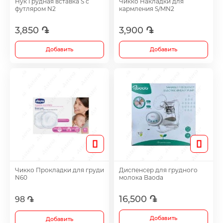
Нук Грудная вставка S с
Чикко Накладки для
Footh Care
футляром N2
кармления S/MN2
3,850 ֏
3,900 ֏
Antidepressants
Добавить
Добавить
Medicine
Все
Чикко Прокладки для груди
Диспенсер для грудного
N60
молока Baoda
16,500 ֏
98 ֏
Добавить
Добавить