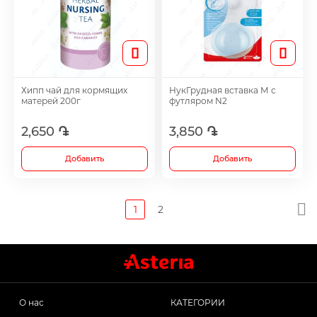
Хипп чай для кормящих
НукГрудная вставка М с
матерей 200г
футляром N2
2,650 ֏
3,850 ֏
Добавить
Добавить
1
2
О нас
КАТЕГОРИИ