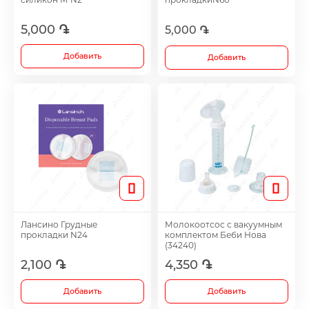
Витамины и биоактивные добавки
5,000 ֏
5,000 ֏
Желчегонные средства
Добавить
Добавить
Иммуностимулятор
Гепатопротектры
Диуретики
Лансино Грудные
Молокоотсос с вакуумным
Иммуностимуляторы
прокладки N24
комплектом Беби Нова
(34240)
2,100 ֏
4,350 ֏
Раствор для полоскания и спрейи
Добавить
Добавить