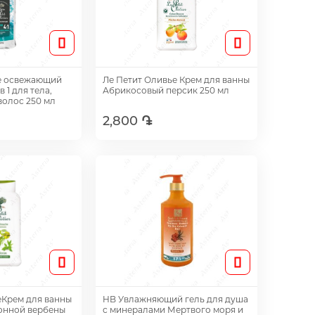
е освежающий
Ле Петит Оливье Крем для ванны
в 1 для тела,
Абрикосовый персик 250 мл
волос 250 мл
2,800 ֏
авить
Добавить
еКрем для ванны
HB Увлажняющий гель для душа
онной вербены
с минералами Мертвого моря и