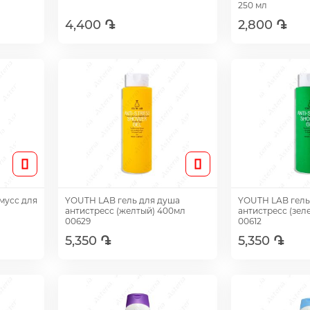
250 мл
4,400 ֏
2,800 ֏
Добавить
Доб
мусс для
YOUTH LAB гель для душа
YOUTH LAB гель для душа
антистресс (желтый) 400мл
антистресс (зел
00629
00612
5,350 ֏
5,350 ֏
Добавить
Доб