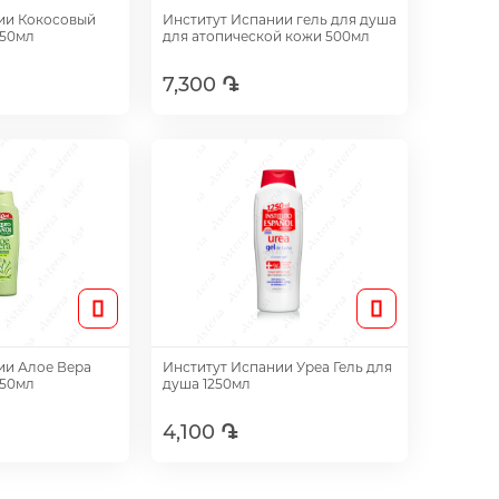
ии Кокосовый
Институт Испании гель для душа
250мл
для атопической кожи 500мл
7,300 ֏
авить
Добавить
ии Алое Вера
Институт Испании Уреа Гель для
250мл
душа 1250мл
4,100 ֏
авить
Добавить