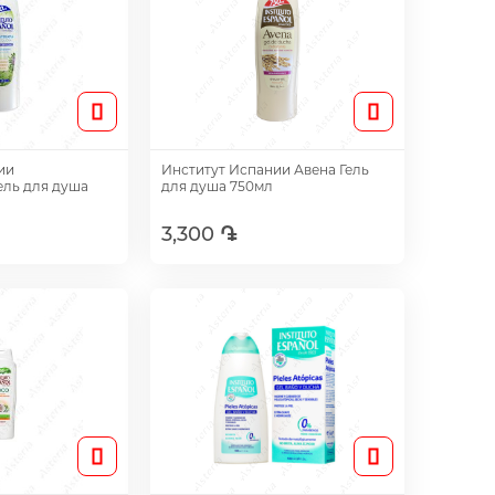
ии
Институт Испании Авена Гель
ель для душа
для душа 750мл
3,300 ֏
авить
Добавить