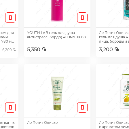
рем для
YOUTH LAB гель для душа
Ле Петит Оливь
лами
антистресс (бордо) 400мл 01688
гель для душа 4 
 780 мл,
лица, бороды и 
5,350 ֏
3,200 ֏
6,200 ֏
Добавить
Доб
ля ванны
Ле Петит Оливье
Ле Петит Оливь
 цветков
с ароматом лим