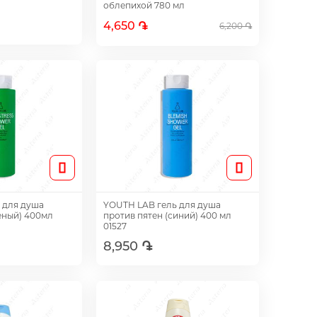
облепихой 780 мл
4,650 ֏
6,200 ֏
авить
Добавить
YOUTH LAB гель для душа
еный) 400мл
против пятен (синий) 400 мл
01527
8,950 ֏
авить
Добавить