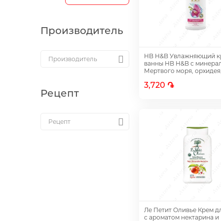
Производитель
HB H&B Увлажняющий к
ванны HB H&B с минера
Мертвого моря, орхидея,
43640
3,720 ֏
Рецепт
Добавить
Ле Петит Оливье Крем д
с ароматом нектарина и