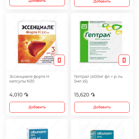
Добавить
Добавить
Эссенциале форте Н
Гептрал (400мг фл + р-ль
капсулы N30
5мл х5)
4,010 ֏
15,620 ֏
Добавить
Добавить