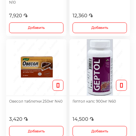
N10
Витамины и биоактивные добавки
7,920 ֏
12,360 ֏
Желчегонные средства
Добавить
Добавить
Иммуностимулятор
Гепатопротектры
Диуретики
Иммуностимуляторы
Овесол таблетки 250мг N40
Гептол капс 900мг N60
Раствор для полоскания и спрейи
3,420 ֏
14,500 ֏
Добавить
Добавить