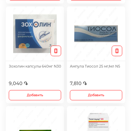
Лечение акне
Метаболические препараты
Противоопухолевые препараты
Лекарства от ожирения
Зoхолин капсулы 640мг N30
Ампула Тиосол 25 мг/мл N5
Для повышения потенции
9,040 ֏
7,810 ֏
Травы и настойки
Добавить
Добавить
Метаболизм препаратов для лечения сус
хряща