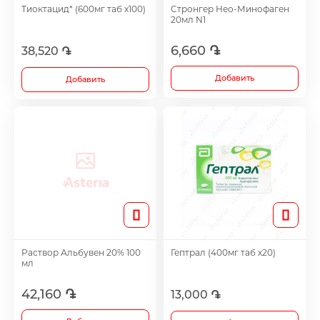
Тиоктацид* (600мг таб х100)
Стронгер Нео-Минофаген
Footh Care
20мл N1
6,660 ֏
38,520 ֏
Antidepressants
Добавить
Добавить
Medicine
Все
Раствор Альбувен 20% 100
Гептрал (400мг таб х20)
мл
42,160 ֏
13,000 ֏