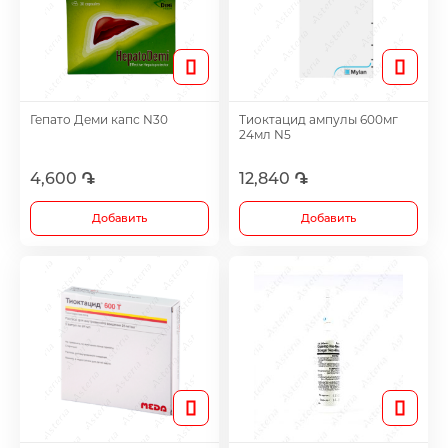
Таблетки для женщин
Средства для роста волос
Гепато Деми капс N30
Тиоктацид ампулы 600мг
24мл N5
Eye Drops
4,600 ֏
12,840 ֏
Anti-cholesterol Mediations
Добавить
Добавить
Vitamins
Diabetes Treatment Tablets
Vitamins for Children