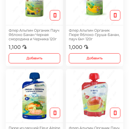
Таблетки для женщин
Средства для роста волос
Флер Альпин Органик Пауч
Флер Альпин Органик
Яблоко Банан Черная
Пюре Яблоко-Груша-Банан,
смородина и Черника 120г
пауч 6м+ 120г
Eye Drops
1,100 ֏
1,000 ֏
Добавить
Добавить
Anti-cholesterol Mediations
Vitamins
Diabetes Treatment Tablets
Vitamins for Children
Пюре из овощей Fleur Alpine
Флер Альпин Органик Пауч