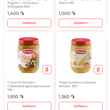
Organic с лососем и
Манго 90г
Footh Care
бобовыми 100г
1,400 ֏
1,000 ֏
Antidepressants
Добавить
Добавить
Medicine
Все
Спагетти Semper с
Пюре из манго и банана
говяжьими фрикадельками
Semper, 190 г
190 г
1,850 ֏
1,360 ֏
Добавить
Добавить