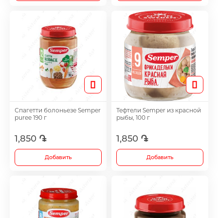
Спагетти болоньезе Semper
Тефтели Semper из красной
puree 190 г
рыбы, 100 г
1,850 ֏
1,850 ֏
Добавить
Добавить