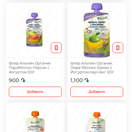
Лечение акне
Метаболические препараты
Противоопухолевые препараты
Лекарства от ожирения
Флер Альпин Органик
Флер Альпин Органик
ПаучЯблоко Персик с
Пюре Яблоко-Банан-с
йогуртом 120г
Йогуртом,пауч 6м+ 120г
Для повышения потенции
900 ֏
1,100 ֏
Добавить
Добавить
Травы и настойки
Метаболизм препаратов для лечения сус
хряща