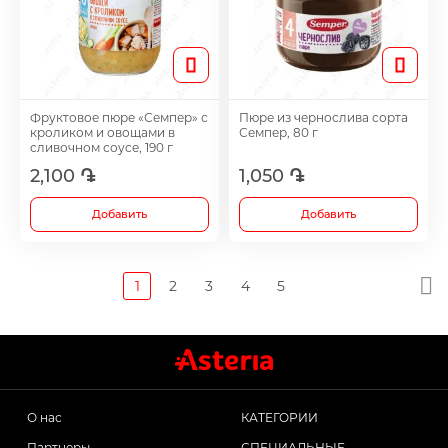
Фруктовое пюре «Семпер» с
Пюре из чернослива сорта
кроликом и овощами в
Семпер, 80 г
сливочном соусе, 190 г
2,100 ֏
1,050 ֏
Добавить
Добавить
1
2
3
4
5
О нас
КАТЕГОРИИ
Партнеры
СПЕЦИАЛЬНЫЕ