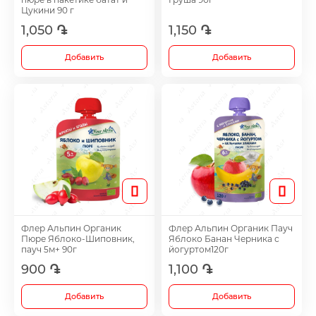
Витамины и биоактивные добавки
Цукини 90 г
1,050 ֏
1,150 ֏
Желчегонные средства
Добавить
Добавить
Иммуностимулятор
Гепатопротектры
Диуретики
Флер Альпин Органик
Флер Альпин Органик Пауч
Иммуностимуляторы
Пюре Яблоко-Шиповник,
Яблоко Банан Черника с
пауч 5м+ 90г
йогуртом120г
900 ֏
1,100 ֏
Раствор для полоскания и спрейи
Добавить
Добавить