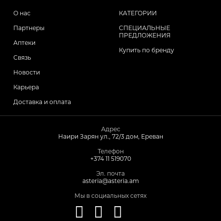
Лечение мочеполовой системы и почек
О нас
КАТЕГОРИИ
Toothpaste
Спрей
Колпачки
Партнеры
СПЕЦИАЛЬНЫЕ
ПРЕДЛОЖЕНИЯ
Лечение аллергии и астмы
Аптеки
Toothbrushes
Sets
Аксессуары
Купить по бренду
Связь
Противогрибковые средства
Новости
Все
Antiemetic
Карьера
Доставка и оплата
Препараты против холестерина
Intimate Care
Адрес
Лекарство от кашля
Наири Зарян ул., 72/3 дом, Ереван
Glucometer
Телефон
+374 11 519070
Ушные капли
Эл. почта
Pads
asteria@asteria.am
Мы в социальных сетях
Гигиена носа и лечение
Mechanical