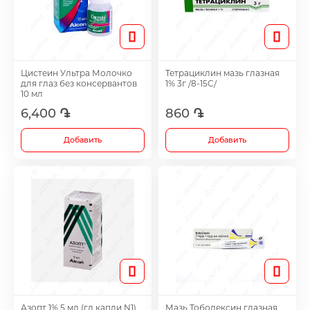
Таблетки для женщин
Средства для роста волос
Цистеин Ультра Молочко
Тетрациклин мазь глазная
для глаз без консервантов
1% 3г /8-15C/
10 мл
Eye Drops
6,400 ֏
860 ֏
Добавить
Добавить
Anti-cholesterol Mediations
Vitamins
Diabetes Treatment Tablets
Vitamins for Children
Азопт 1% 5 мл (гл.капли N1)
Мазь Тободексин глазная