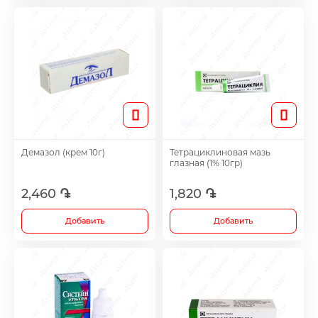
Лечение акне
Метаболические препараты
Противоопухолевые препараты
Лекарства от ожирения
Демазол (крем 10г)
Тетрациклиновая мазь
глазная (1% 10гр)
Для повышения потенции
2,460 ֏
1,820 ֏
Добавить
Добавить
Травы и настойки
Метаболизм препаратов для лечения сус
хряща