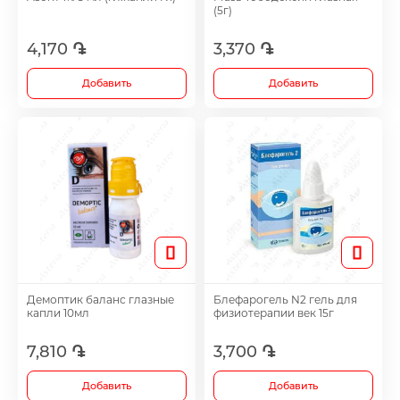
(5г)
Footh Care
4,170 ֏
3,370 ֏
Antidepressants
Добавить
Добавить
Medicine
Все
Демоптик баланс глазные
Блефарогель N2 гель для
капли 10мл
физиотерапии век 15г
7,810 ֏
3,700 ֏
Добавить
Добавить