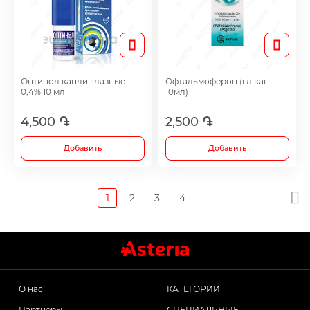
Оптинол капли глазные
Офтальмоферон (гл кап
0,4% 10 мл
10мл)
4,500 ֏
2,500 ֏
Добавить
Добавить
1
2
3
4
О нас
КАТЕГОРИИ
Партнеры
СПЕЦИАЛЬНЫЕ