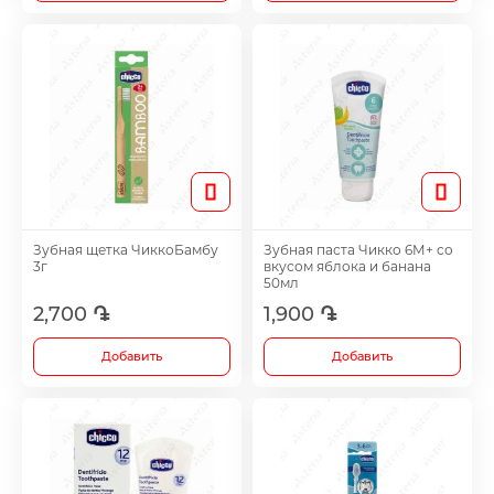
Зубная щетка ЧиккоБамбу
Зубная паста Чикко 6М+ со
3г
вкусом яблока и банана
50мл
2,700 ֏
1,900 ֏
Добавить
Добавить