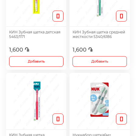
Таблетки для женщин
Средства для роста волос
КИН Зубная щетка детская
КИН Зубная щетка средней
5463/1171
жесткости 5340/6186
Eye Drops
1,600 ֏
1,600 ֏
Добавить
Добавить
Anti-cholesterol Mediations
Vitamins
Diabetes Treatment Tablets
Vitamins for Children
КИН Зубная щетка
Нукнабор щетка6м+