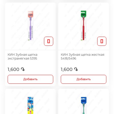
Лечение акне
Метаболические препараты
Противоопухолевые препараты
Лекарства от ожирения
КИН Зубная щетка
КИН Зубная щетка жесткая
экстрамягкая 5395
5418/5496
Для повышения потенции
1,600 ֏
1,600 ֏
Добавить
Добавить
Травы и настойки
Метаболизм препаратов для лечения сус
хряща