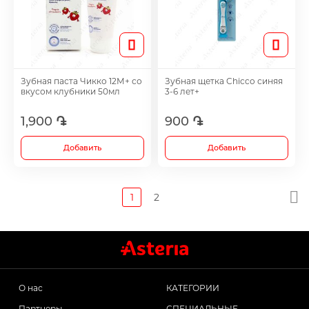
Зубная паста Чикко 12М+ со
Зубная щетка Chicco синяя
вкусом клубники 50мл
3-6 лет+
1,900 ֏
900 ֏
Добавить
Добавить
1
2
О нас
КАТЕГОРИИ
Партнеры
СПЕЦИАЛЬНЫЕ