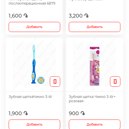
послеоперационная 6879
Footh Care
1,600 ֏
3,200 ֏
Antidepressants
Добавить
Добавить
Medicine
Все
Зубная щеткаЧикко 3-6г
Зубная щетка Чикко 3-6г+
розовая
1,900 ֏
900 ֏
Добавить
Добавить