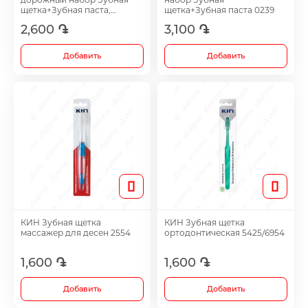
Витамины и биоактивные добавки
щетка+Зубная паста,
щетка+Зубная паста 0239
Машина 4060
2,600 ֏
3,100 ֏
Желчегонные средства
Добавить
Добавить
Иммуностимулятор
Гепатопротектры
Диуретики
КИН Зубная щетка
КИН Зубная щетка
Иммуностимуляторы
массажер для десен 2554
ортодонтическая 5425/6954
1,600 ֏
1,600 ֏
Раствор для полоскания и спрейи
Добавить
Добавить