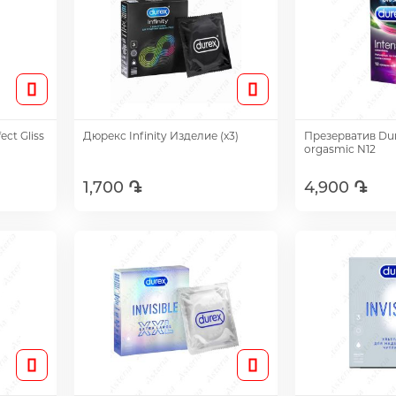
ct Gliss
Дюрекс Infinity Изделие (х3)
Презерватив Dur
orgasmic N12
1,700 ֏
4,900 ֏
Добавить
Доб