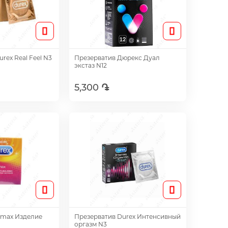
rex Real Feel N3
Презерватив Дюрекс Дуал
экстаз N12
5,300 ֏
авить
Добавить
emax Изделие
Презерватив Durex Интенсивный
оргазм N3