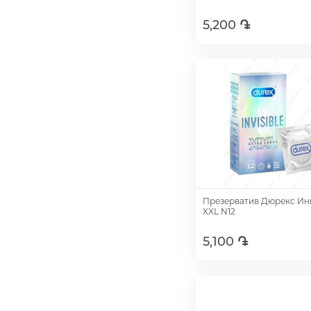
5,200 ֏
Добавить
Презерватив Дюрекс Ин
XXL N12
5,100 ֏
Добавить