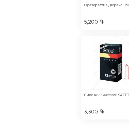
Презерватив Дюрекс Эли
5,200 ֏
Добавить
Сико класические SAFET
3,300 ֏
Добавить