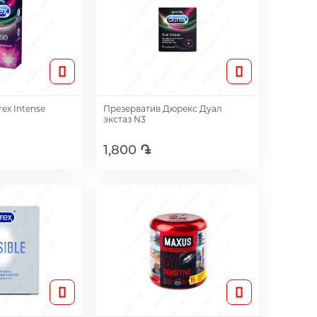
ex Intense
Презерватив Дюрекс Дуал
экстаз N3
1,800 ֏
авить
Добавить