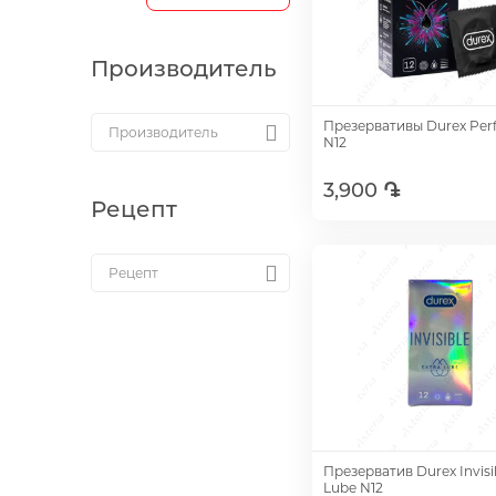
Производитель
Презервативы Durex Perfe
N12
3,900 ֏
Рецепт
Добавить
Презерватив Durex Invisi
Lube N12