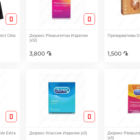
ct Gliss
Дюрекс Pleasuremax Изделие
Презервативы Du
(х12)
3,800 ֏
1,500 ֏
Добавить
Доб
ble Extra
Дюрекс Классик Изделие (х3)
Дюрекс Pleasur
(х3)