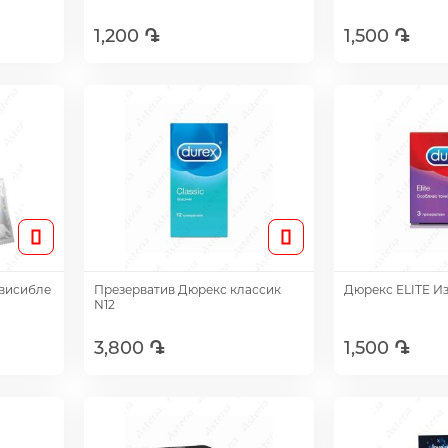
1,200 ֏
1,500 ֏
Добавить
Доб
висибле
Презерватив Дюрекс классик
Дюрекс ELITE Из
N12
3,800 ֏
1,500 ֏
Добавить
Доб