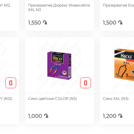
т N12
Презерватив Дюрекс Инвисибле
Презерватив Dure
XXL N3
1,550 ֏
1,500 ֏
Добавить
Доб
Y (N12)
Сико цветные COLOR (N3)
Сико XXL (N3)
1,000 ֏
1,200 ֏
Добавить
Доб