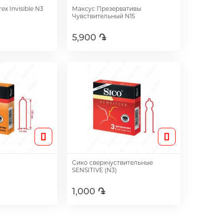
x Invisible N3
Максус Презервативы
Чувствительный N15
5,900 ֏
авить
Добавить
Сико сверхчуствительные
SENSITIVE (N3)
1,000 ֏
авить
Добавить