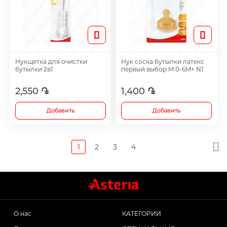
Нукщетка для очистки
Нук соска бутылки латекс
бутылки 2в1
первый выбор M 0-6M+ N1
2,550 ֏
1,400 ֏
Добавить
Добавить
1
2
3
4
О нас
КАТЕГОРИИ