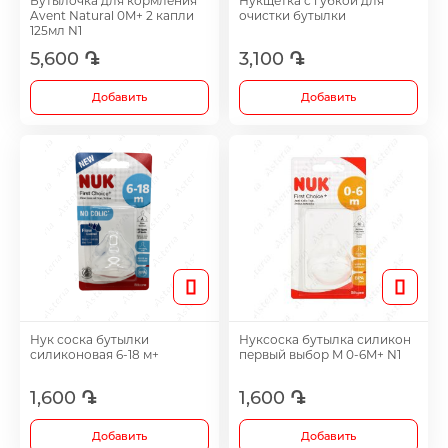
Бутылочка для кормления
Нукщетка с губкой для
Footh Care
Avent Natural 0M+ 2 капли
очистки бутылки
125мл N1
5,600 ֏
3,100 ֏
Antidepressants
Добавить
Добавить
Medicine
Все
Нук соска бутылки
Нуксоска бутылка силикон
силиконовая 6-18 м+
первый выбор M 0-6M+ N1
1,600 ֏
1,600 ֏
Добавить
Добавить