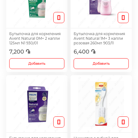
Таблетки для женщин
Средства для роста волос
Бутылочка для кормления
Бутылочка для кормления
Avent Natural 0M+ 2 капли
Avent Natural 1M+ 3 капли
125мл N1 930/01
розовая 260мл 903/11
Eye Drops
7,200 ֏
6,400 ֏
Добавить
Добавить
Anti-cholesterol Mediations
Vitamins
Diabetes Treatment Tablets
Vitamins for Children