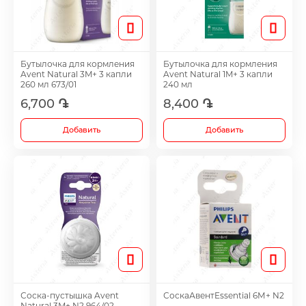
Лечение мочеполовой системы и почек
Toothpaste
Спрей
Колпачки
Лечение аллергии и астмы
Бутылочка для кормления
Бутылочка для кормления
Toothbrushes
Sets
Аксессуары
Avent Natural 3M+ 3 капли
Avent Natural 1M+ 3 капли
260 мл 673/01
240 мл
Противогрибковые средства
6,700 ֏
8,400 ֏
Все
Antiemetic
Добавить
Добавить
Препараты против холестерина
Intimate Care
Лекарство от кашля
Glucometer
Ушные капли
Pads
Гигиена носа и лечение
Mechanical
Соска-пустышка Avent
СоскаАвентEssential 6М+ N2
Natural 3M+ N2 964/02