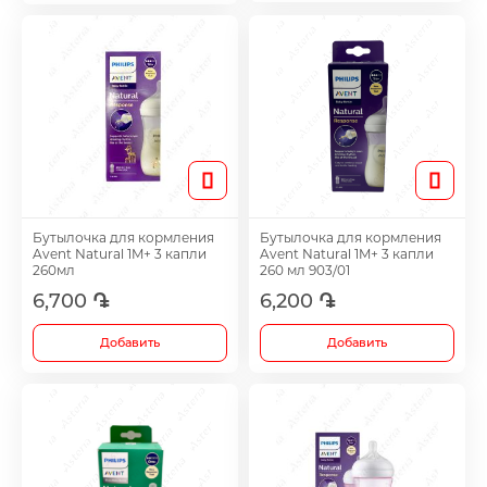
Лечение акне
Метаболические препараты
Противоопухолевые препараты
Лекарства от ожирения
Бутылочка для кормления
Бутылочка для кормления
Avent Natural 1M+ 3 капли
Avent Natural 1M+ 3 капли
260мл
260 мл 903/01
Для повышения потенции
6,700 ֏
6,200 ֏
Добавить
Добавить
Травы и настойки
Метаболизм препаратов для лечения сус
хряща