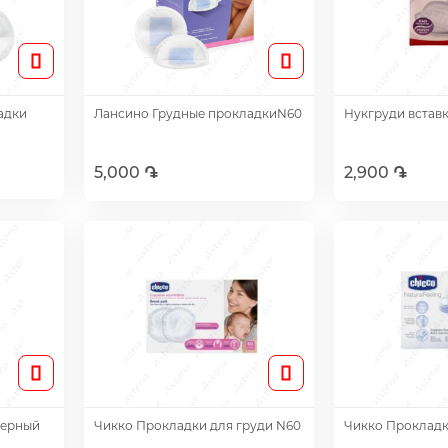
адки
Лансино Грудные прокладкиN60
Нукгруди встав
5,000 ֏
2,900 ֏
Добавить
Доб
черный
Чикко Прокладки для груди N60
Чикко Прокладк