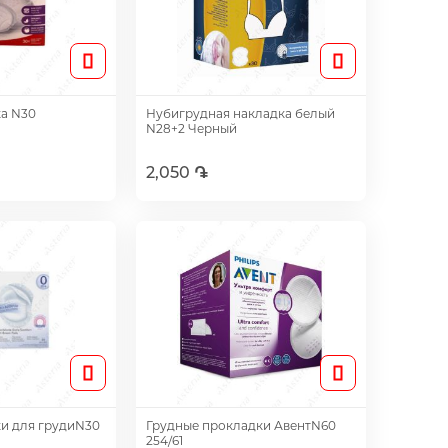
ка N30
Нубигрудная накладка белый
N28+2 Черный
2,050 ֏
авить
Добавить
и для грудиN30
Грудные прокладки АвентN60
254/61