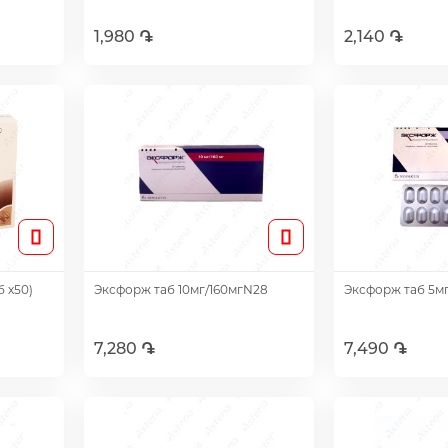
1,980 ֏
2,140 ֏
Добавить
Доб
б х50)
Эксфорж таб 10мг/160мгN28
Эксфорж таб 5м
7,280 ֏
7,490 ֏
Добавить
Доб