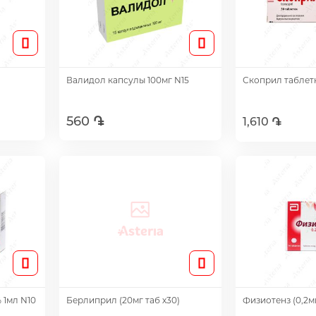
Валидол капсулы 100мг N15
Скоприл таблет
560 ֏
1,610 ֏
Добавить
Доб
 1мл N10
Берлиприл (20мг таб х30)
Физиотенз (0,2мг