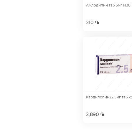
Амлодипин таб 5мг N30
210 ֏
Добавить
Кардилопин (2,5мг таб х
2,890 ֏
Добавить