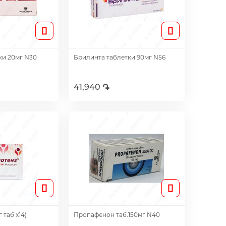
ки 20мг N30
Брилинта таблетки 90мг N56
41,940 ֏
авить
Добавить
 таб х14)
Пропафенон таб.150мг N40