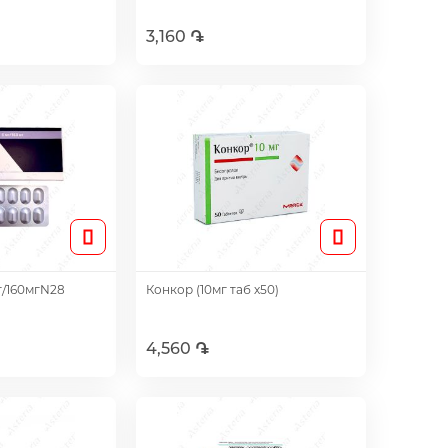
3,160 ֏
авить
Добавить
г/160мгN28
Конкор (10мг таб х50)
4,560 ֏
авить
Добавить