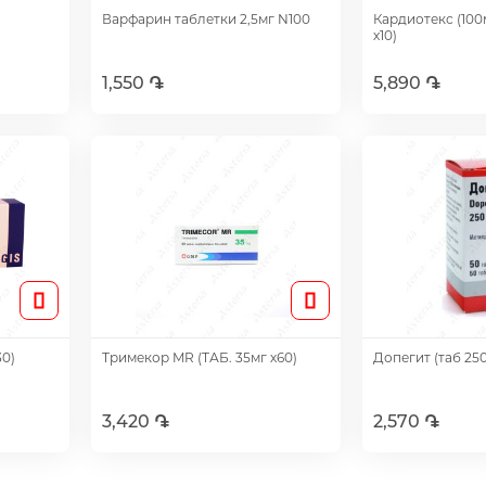
Варфарин таблетки 2,5мг N100
Кардиотекс (100
х10)
1,550 ֏
5,890 ֏
Добавить
Доб
30)
Тримекор MR (ТАБ. 35мг х60)
Допегит (таб 250
3,420 ֏
2,570 ֏
Добавить
Доб