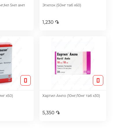
мг/мл 5мл амп
Эгилок (50мг таб х60)
1,230 ֏
авить
Добавить
мг х50)
Хартил Амло (10мг/10мг таб х30)
5,350 ֏
авить
Добавить