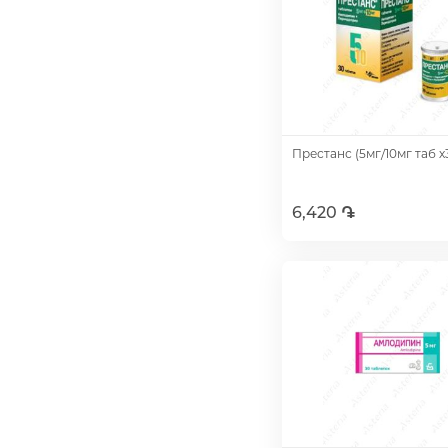
Престанс (5мг/10мг таб х
6,420 ֏
Добавить