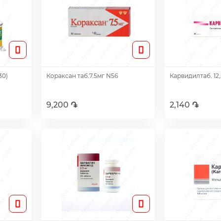
30)
Кораксан таб.7.5мг N56
Карвидилтаб. 12
9,200 ֏
2,140 ֏
Добавить
Доб