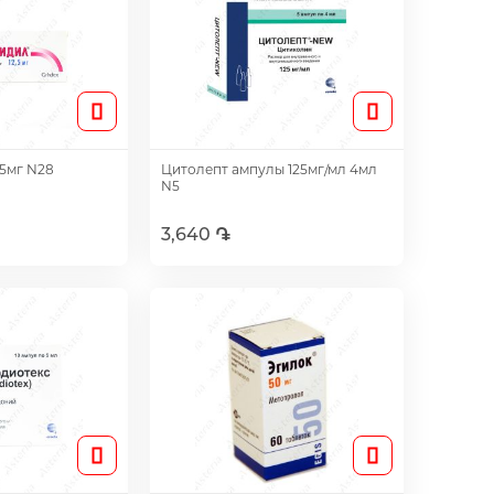
,5мг N28
Цитолепт ампулы 125мг/мл 4мл
N5
3,640 ֏
авить
Добавить