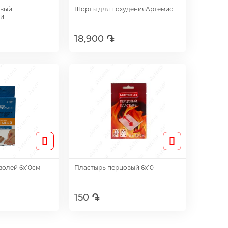
овый
Шорты для похуденияАртемис
ни
18,900 ֏
авить
Добавить
золей 6х10см
Пластырь перцовый 6х10
150 ֏
авить
Добавить