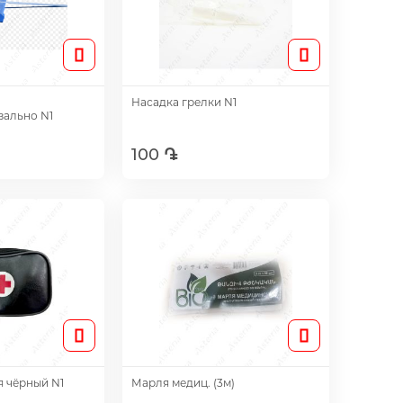
Насадка грелки N1
зально N1
100 ֏
авить
Добавить
я чёрный N1
Марля медиц. (3м)