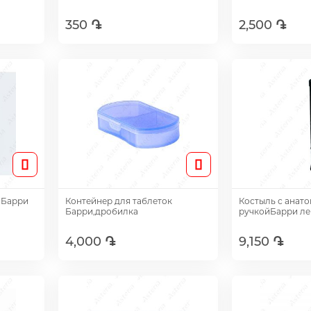
350 ֏
2,500 ֏
Добавить
Доб
 Барри
Контейнер для таблеток
Костыль с анат
Барри,дробилка
ручкойБарри лев
4,000 ֏
9,150 ֏
Добавить
Доб