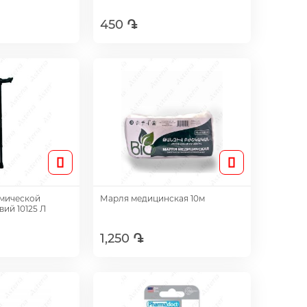
450 ֏
авить
Добавить
омической
Марля медицинская 10м
ий 10125 Л
1,250 ֏
авить
Добавить