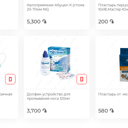
Калоприемник Абуцел-К (стома
Пластырь перц
20-70мм N5)
10х18,Мастер Ю
5,300 ֏
200 ֏
Добавить
Доб
ричная
Долфин устройство для
Пластырь от мо
промывания носа 120мл
3,700 ֏
580 ֏
Добавить
Доб