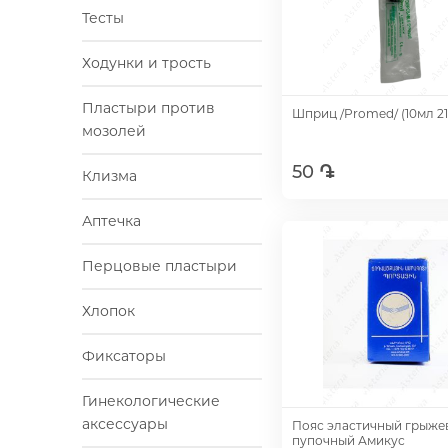
Тесты
Ходунки и трость
Пластыри против
Шприц /Promed/ (10мл 21
мозолей
50 ֏
Клизма
Добавить
Аптечка
Перцовые пластыри
Хлопок
Фиксаторы
Гинекологические
аксессуары
Пояс эластичный грыже
пупочный Амикус