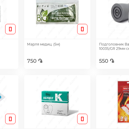
Марля медиц. (5м)
Подголовник Ba
10035/GR 29мм с
750 ֏
550 ֏
Добавить
Доб