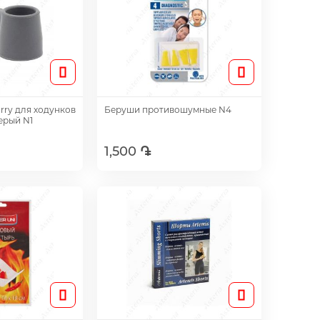
rry для ходунков
Беруши противошумные N4
ерый N1
1,500 ֏
авить
Добавить