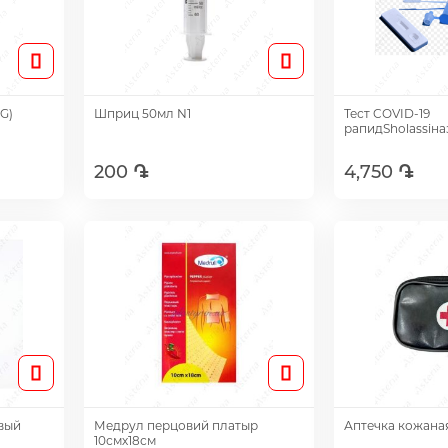
G)
Шприц 50мл N1
Тест COVID-19
рапидSholassiна
200 ֏
4,750 ֏
Добавить
Доб
вый
Медрул перцовий платыр
Аптечка кожана
10смх18см