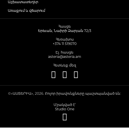
Աշխատատեղեր
Առաքում և վճարում
Լեղամուղներ
Հասցե
Երեւան, Նաիրի Զարյան 72/3
Իմունոստիմուլյատոր
Հեռախոս
+374 11 519070
Լյարդապաշտպան
Էլ. հասցե
asteria@asteria.am
Հետևեք մեզ
Միզամուղներ
Իմունախթանիչներ
©«ԱՍՏԵՐԻԱ», 2026. Բոլոր իրավունքները պաշտպանված են։
Մշակված է՝
Ողողման հեղուկներ և ցողիչներ
Studio One
Ակնեյի միջոցներ