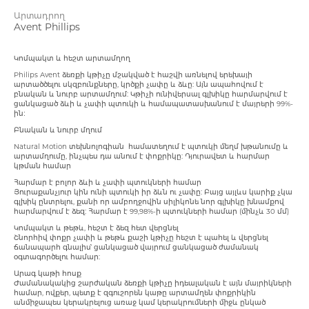
Աճառային նյութափոխանակության ուղղի
Արտադրող
Avent Phillips
Eye Drops and Ointments
Յուղեր
Ամպուլ
Աճառային նյութափոխանակության ուղղի
Սպեղանիներ
Աղեստամոքսային համակարգ
Կոմպակտ և հեշտ արտամղող
Blood
Լոսյոն
Դիմահարդարման միջոցներ
Գրիպ, մրսածություն
Ձեռնոցներ և մատնոցներ
Philips Avent ձեռքի կթիչը մշակված է հաշվի առնելով երեխայի
արտածծելու սկզբունքները, կրծքի չափը և ձևը: Այն ապահովում է
Միգրենի բուժում
բնական և նուրբ արտամղում: Կթիչի ունիվերսալ գլխիկը հարմարվում է
ցանկացած ձևի և չափի պտուկի և համապատասխանում է մայրերի 99%-
ին։
Flu Cold Fever
Ոտքերի խնամք և բուժում
Պատչեր
Մարմնի խնամք
Ջեռակներ
Բնական և նուրբ մղում
Հակաբակտերիալ միջոցներ
Natural Motion տեխնոլոգիան համատեղում է պտուկի մեղմ խթանումը և
արտամղումը, ինչպես դա անում է փոքրիկը: Դյուրավետ և հարմար
Body Care
Փիլինգ և Սկրաբ
Յուղեր
Սփրեյեր
Аgainst callus plasters
կթման համար
Գլխուղեղի արյան շրջանառության բարել
Հարմար է բոլոր ձևի և չափի պտուկների համար
Յուրաքանչյուր կին ունի պտուկի իր ձևն ու չափը: Բայց այլևս կարիք չկա
գլխիկ ընտրելու, քանի որ ամբողջովին սիլիկոնե նոր գլխիկը խնամքով
Baby Care
Աքսեսուարներ
Սփրեյ
Բոլորը
Ծնկակալ
հարմարվում է ձեզ: Հարմար է 99,98%-ի պտուկների համար (մինչև 30 մմ)
Շաքարային դիաբետի բուժում
Կոմպակտ և թեթև, հեշտ է ձեզ հետ վերցնել
Շնորհիվ փոքր չափի և թեթև քաշի կթիչը հեշտ է պահել և վերցնել
ճանապարհ գնալիս՝ ցանկացած վայրում ցանկացած ժամանակ
Face Care
Ցեխ
Աքսեսուարներ
Էլաստիկ բինտեր
օգտագործելու համար:
Թութքի բուժում
Արագ կաթի հոսք
Ժամանակակից շարժական ձեռքի կթիչը իդեալական է այն մայրիկների
Sore Throat
Ամպուլներ
Foam
Դիմակ
համար, ովքեր, պետք է զգուշորեն կաթը արտամղեն փոքրիկին
անմիջապես կերակրելուց առաջ կամ կերակրումների միջև ընկած
Միզուղիներ և երիկամի բուժում