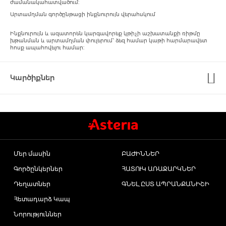
ժամանակահատվածում:
Արտամղման գործընթացի ինքնուրույն վերահսկում
Toothpaste
Սփրեյ
Գլխարկ
Ալերգիայի դեմ և Ասթմայի բուժում
Ինքնուրույն և ազատորեն կարգավորեք կթիչի աշխատանքի ռիթմը
խթանման և արտամղման փուլերում՝ ձեզ համար կաթի հարմարավետ
հոսք ապահովելու համար:
Toothbrushes
Sets
Աքսեսուարներ
Հակասնկային միջոցներ
Կարծիքներ
Բոլորը
Antiemetic
Հակախոլիսթերինային դեղամիջոցներ
Intimate Care
Հակահազային միջոցներ
Glucometer
Մեր մասին
ԲԱԺԻՆՆԵՐ
Ականջի կաթիլներ
Գործընկերներ
ՀԱՏՈՒԿ ԱՌԱՋԱՐԿՆԵՐ
Pads
Դեղատներ
ԳՆԵԼ ԸՍՏ ԱՊՐԱՆՔԱՆԻՇԻ
Քթի հիգիենա և բուժում
Հետադարձ Կապ
Mechanical
Նորություններ
Վիտամիներ և կենսակտիվ հավելումներ