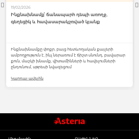
19/02/2026
Ինքնախնամք՝ ճանապարհ դեպի առողջ,
Antidepressants
գեղեցիկ և հավասարակշռված կյանք
Medicine
Ինքնախնամքը փոքր, բայց հետևողական քայլերի
ամբողջություն է, ինչ ներառում է ճիշտ սնունդ, բավարար
Բոլորը
քուն, մաշկի խնամք, վիտամինների և հավելումների
ընդունում, սթրեսի նվազեցում
Կարդալ ավելին
Մեր մասին
ԲԱԺԻՆՆԵՐ