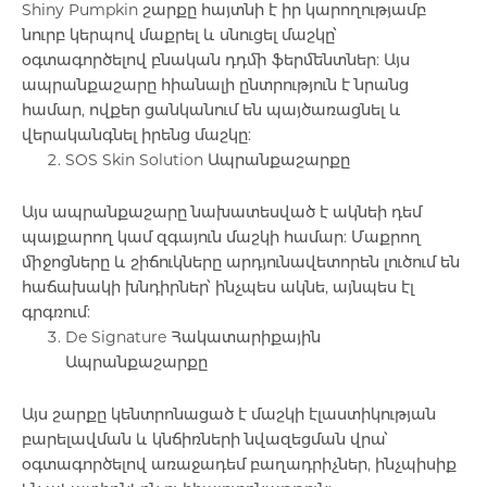
Shiny Pumpkin
շարքը հայտնի է իր կարողությամբ
նուրբ կերպով մաքրել և սնուցել մաշկը՝
Toothpaste
Սփրեյ
Գլխարկ
օգտագործելով բնական դդմի ֆերմենտներ: Այս
Ալերգիայի դեմ և Ասթմայի բուժում
ապրանքաշարը հիանալի ընտրություն է նրանց
համար, ովքեր ցանկանում են պայծառացնել և
Toothbrushes
Sets
Աքսեսուարներ
վերականգնել իրենց մաշկը:
Հակասնկային միջոցներ
SOS Skin Solution Ապրանքաշարքը
Բոլորը
Antiemetic
Հակախոլիսթերինային դեղամիջոցներ
Այս ապրանքաշարը նախատեսված է
ակնեի դեմ
պայքարող կամ զգայուն մաշկի համար
: Մաքրող
Intimate Care
միջոցները և շիճուկները արդյունավետորեն լուծում են
Հակահազային միջոցներ
հաճախակի խնդիրներ՝ ինչպես ակնե, այնպես էլ
գրգռում:
Glucometer
De Signature Հակատարիքային
Ականջի կաթիլներ
Ապրանքաշարքը
Pads
Քթի հիգիենա և բուժում
Այս շարքը կենտրոնացած է մաշկի էլաստիկության
բարելավման և կնճիռների նվազեցման վրա՝
Mechanical
օգտագործելով առաջադեմ բաղադրիչներ, ինչպիսիք
Վիտամիներ և կենսակտիվ հավելումներ