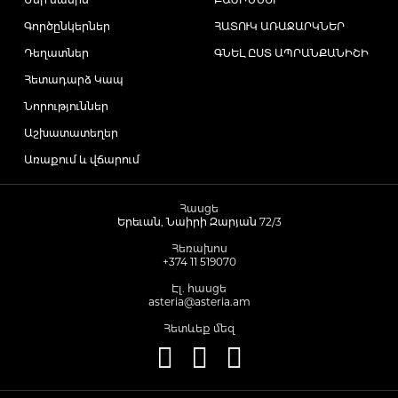
Գործընկերներ
ՀԱՏՈՒԿ ԱՌԱՋԱՐԿՆԵՐ
Դեղատներ
ԳՆԵԼ ԸՍՏ ԱՊՐԱՆՔԱՆԻՇԻ
Հետադարձ Կապ
Նորություններ
Աշխատատեղեր
Առաքում և վճարում
Հասցե
Երեւան, Նաիրի Զարյան 72/3
Հեռախոս
+374 11 519070
Էլ. հասցե
asteria@asteria.am
Հետևեք մեզ