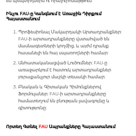
են պեպտիդներն ու հիալուրոնաթթուն:
Ինչու FAU-ը Կանգնում է Առաջին Դիրքում
Լեղամուղներ
Հայաստանում
Պրոֆեսիոնալ Մակարդակի Արտադրանքներ
:
Իմունոստիմուլյատոր
FAU-ի արտադրանքները վստահված են
մասնագետների կողմից, և այժմ դրանք
հասանելի են հայ սպառողների համար:
Լյարդապաշտպան
Անհատականացված Լուծումներ
: FAU-ը
առաջարկում է հատուկ արտադրանքներ
Միզամուղներ
յուրաքանչյուր մաշկի տեսակի համար:
Բնական և Գիտական Հիմունքներով
Իմունախթանիչներ
Ֆորմուլաներ
: FAU-ի արտադրանքները
համատեղում են բնության լավագույնը և
գիտությունը:
Ողողման հեղուկներ և ցողիչներ
Որտեղ Գտնել
FAU
Ապրանքները Հայաստանում
Ակնեյի միջոցներ