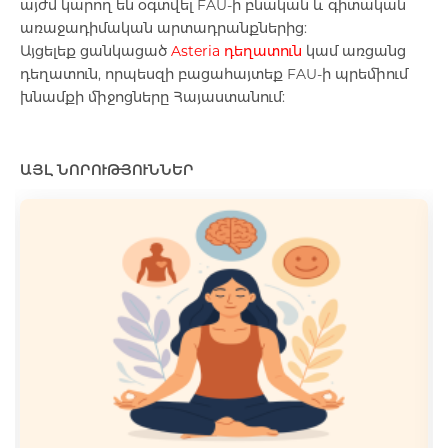
այժմ կարող են օգտվել FAU-ի
բնական և գիտական
առաջադիմական
արտադրանքներից:
Այցելեք ցանկացած
Asteria դեղատուն
կամ առցանց
Մազերի աճեցման միջոցներ
դեղատուն, որպեսզի բացահայտեք FAU-ի պրեմիում
խնամքի միջոցները Հայաստանում
:
Eye Drops
ԱՅԼ ՆՈՐՈՒԹՅՈՒՆՆԵՐ
Anti-cholesterol Mediations
Vitamins
Diabetes Treatment Tablets
Vitamins for Children
Footh Care