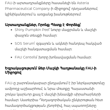
FAU-ի արտադրանքները հասանելի են
Asteria
Pharmaceutical Company
-ի միջոցով՝ դեղատներում,
Մետաբոլիկ դեղամիջոցներ
կլինիկաներում և առցանց խանութներում:
Արտադրանքներ, Որոնք Պետք է Փորձեք՝
Հակաուռուցքային դեղամիջոցներ
Shiny Pumpkin Peel
՝ նուրբ մաքրման և մաշկի
փայլուն տեսքի համար:
Ճարպակալման միջոցներ
SOS Serum
՝ զգայուն և ակնեի հանդեպ հակված
մաշկի հանգստացման համար:
FAU Centella
՝ խորը խոնավացման համար:
Պոտենցիայի բարձրացման համար
Եզրակացություն՝ Ձեր Մաշկի Հաղթանակը FAU-ի
Միջոցով
Դեղաբույսեր և թուրմեր
FAU-ը շարունակաբար ընդլայնում է իր ներկայությունը
ամբողջ աշխարհում, և նրա մուտքը Հայաստանի
Աճառային նյութափոխանակության ուղղի
շուկա կարևոր քայլ է մաշկի խնամքի սիրահարների
քսուկներ և սրվակներ
համար:
Աստերիա Դեղագործական ընկերութան
հետ
համագործակցության շնորհիվ, հայ սպառողները
Կանանց համար