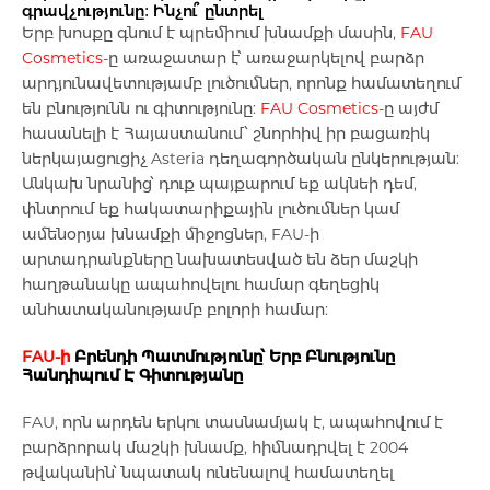
գրավչությունը։ Ինչու՞ ընտրել
Ցավազրկողներ
Երբ խոսքը գնում է պրեմիում խնամքի մասին,
FAU
Cosmetics
-ը առաջատար է՝ առաջարկելով բարձր
Յուղեր
Կախվածություն ալկոհոլից
Ջերմիջեցնող փոշի
Աղեստամոքսային համակարգ
Հակահազային քսուքներ
Eye Drops and Ointments
Կաթիկ
Խոնավեցնողներ
Աքսեսուարներ
Բալզամ
Մարմնի յուղ և լոսյոն
Յոգուրտներ
Libero
Ողողման հեղուկներ և ցողիչներ
Կոշտ
Պրեբիոտիկներ և պրոբիոտիկներ
Cups
Գլյուկոմետրեր
Դեղատուփ
Սպազմոլիտիկ, Հակաբորոբոքային մոմի
Գրիպմրսածություն ջերմություն
արդյունավետությամբ լուծումներ, որոնք համատեղում
են բնությունն ու գիտությունը:
FAU Cosmetics
-
ը այժմ
Հիգիենա
Antibacterials
Պրեբիոտիկներ և պրոբիոտիկներ
Cream and Butter
Հոտազերծիչներ
Տոններ և լոսյոն
Ամպուլներ
Մազերի դիմակ
Քսուկ տակդիրի տակից
Թեյեր
MyAplus
Vitamins and Bioactive Supplements
Խոզանակներ
Ճարպակալման միջոցներ
Cream
Լսողական սարքավորումներ
Anti-inflammatory Pepper plasters
հասանելի է Հայաստանում՝ շնորհիվ իր բացառիկ
Տղամարդկանց առողջություն
ներկայացուցիչ
Asteria դեղագործական ընկերության
:
Անկախ նրանից՝ դուք պայքարում եք ակնեի դեմ,
Շաքարային դիաբետի հիվանդների հա
Sachets
Բոլորը
Լոգանքի գել և սքրաբ
Աչքերի շուրջ խնամք
Teething Gel
Դեմքի խնամք
Օճառ
Չրեր
Lovular
Բոլորը
Toothbrush
Կանանց առողջություն
Urinary tract treatment
Բոլորը
Բամբակներ
փնտրում եք հակատարիքային լուծումներ կամ
Հակավիրուսային դեղամիջոցներ
ամենօրյա խնամքի միջոցներ, FAU-ի
արտադրանքները նախատեսված են
ձեր մաշկի
Դեղաբույսեր և թուրմեր
Prebiotics and Probiotics Gastrointestinal 
Աղեր
Շուրթերի խնամքի
Դեմքի փրփուր
Մանկական ջուր
Wet wipes
For Babies and children
Տղամարդկանց առողջություն
Immunostimulator
Ֆիքսատոր
հաղթանակը
ապահովելու համար
գեղեցիկ
Կանանց առողջություն
անհատականությամբ բոլորի համար
:
Լինզաներ և լինզայի հեղուկներ
Vitamins and Bioactive Supplements
Ինտիմ խնամք
Շիճուկներ
Չորահաց
Diapers
Teething Gel
Վիտամիններ Կանանց համար
Body Oil and Lotion
Գինեկոլոգիական պարագաներ
FAU-ի
Բրենդի Պատմությունը՝ Երբ Բնությունը
Մաշկային խնդիրներ
Հանդիպում Է Գիտությանը
Ջուր
Արևապաշտպան
Կաթիկ
Բազմահատիկային
Brush
Վիտամիներ տղամարդկանց համար
Բինտեր
FAU
, որն արդեն երկու տասնամյակ է, ապահովում է
Հորմոնալ դեղամիջոցներ
բարձրորակ մաշկի խնամք, հիմնադրվել է 2004
Medical Supplies
Մազահեռացման միջոցներ և սափրիչնե
Միցելյար ջրեր
Հակավիրուսային դեղամիջոցներ
Medical gauze
թվականին՝ նպատակ ունենալով համատեղել