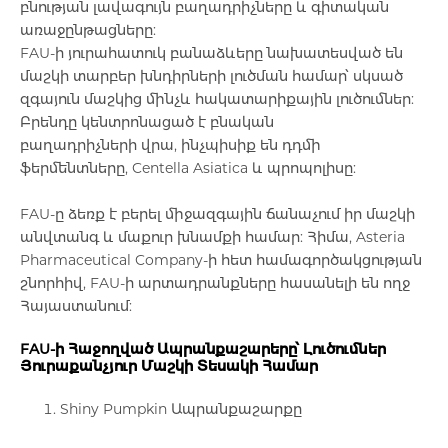
Աճառային նյութափոխանակության ուղղի
բնության լավագույն բաղադրիչները և գիտական
առաջընթացները:
Eye Drops and Ointments
Յուղեր
Ամպուլ
Աճառային նյութափոխանակության ուղղի
Սպեղանիներ
FAU-ի յուրահատուկ բանաձևերը նախատեսված են
Աղեստամոքսային համակարգ
մաշկի տարբեր խնդիրների լուծման համար՝ սկսած
զգայուն մաշկից մինչև հակատարիքային լուծումներ:
Blood
Լոսյոն
Դիմահարդարման միջոցներ
Գրիպ, մրսածություն
Ձեռնոցներ և մատնոցներ
Բրենդը կենտրոնացած է
բնական
Միգրենի բուժում
բաղադրիչների
վրա, ինչպիսիք են
դդմի
ֆերմենտները
,
Centella Asiatica
և
պրոպոլիսը
:
Flu Cold Fever
Ոտքերի խնամք և բուժում
Պատչեր
Մարմնի խնամք
Ջեռակներ
Հակաբակտերիալ միջոցներ
FAU-ը ձեռք է բերել միջազգային ճանաչում իր մաշկի
Body Care
Փիլինգ և Սկրաբ
Յուղեր
Սփրեյեր
Аgainst callus plasters
անվտանգ և մաքուր խնամքի համար: Հիմա,
Asteria
Գլխուղեղի արյան շրջանառության բարել
Pharmaceutical Company
-ի հետ համագործակցության
շնորհիվ, FAU-ի արտադրանքները հասանելի են ողջ
Baby Care
Աքսեսուարներ
Սփրեյ
Բոլորը
Ծնկակալ
Հայաստանում:
Շաքարային դիաբետի բուժում
FAU-ի Հաջողված Ապրանքաշարերը՝ Լուծումներ
Face Care
Ցեխ
Աքսեսուարներ
Էլաստիկ բինտեր
Յուրաքանչյուր Մաշկի Տեսակի Համար
Թութքի բուժում
Shiny Pumpkin Ապրանքաշարքը
Sore Throat
Ամպուլներ
Foam
Դիմակ
Միզուղիներ և երիկամի բուժում